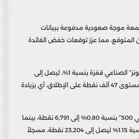
لجمعة موجة صعودية مدفوعة ببيانات
 المتوقع، مما عزز توقعات خفض الفائدة
في الولايات المتحدة، سجل مؤشر “داو جونز” الصناعي قفزة بنسبة 1%، ليصل إلى
47,207 نقاط، مسجلاً إغلاقه الأول فوق مستوى 47 ألف نقطة على الإطلاق، أي بزيادة
وفي الوقت نفسه، ارتفع مؤشر “إس آند بي 500” بنسبة 0.80% إلى 6,791 نقطة، بينما
حقق مؤشر “ناسداك” المركب مكاسب بنسبة 1.15% ليصل إلى 23,204 نقطة، مسجلاً