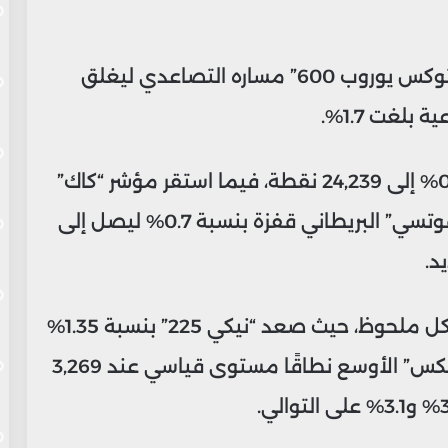
وعلى الصعيد الأوروبي، واصل مؤشر “ستوكس يوروب 600” مساره التصاعدي ليغلق
وارتفع مؤشر “داكس” الألماني بنسبة 0.15% إلى 24,239 نقطة، فيما استقر مؤشر “كاك”
الفرنسي عند 8,225 نقطة، بينما سجل “فوتسي” البريطاني قفزة بنسبة 0.7% ليصل إلى
وفي آسيا، ارتفعت المؤشرات اليابانية بشكل ملحوظ، حيث صعد “نيكي 225” بنسبة 1.35%
إلى 49,299 نقطة، بينما سجل مؤشر “توبكس” الأوسع نطاقًا مستوى قياسي عند 3,269