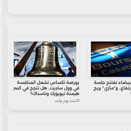
لبيضاء تفتتح جلسة
بورصة تكساس تشعل المنافسة
تفاع.. و”مازي” يربح
في وول ستريت.. هل تنجح في كسر
هيمنة نيويورك وناسداك؟
منذ يوم واحد