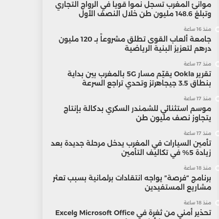
موانئ المغرب تسجل نمواً قوياً في الرواج التجاري
وتبلغ 148.6 مليون طن خلال النصف الأول
منذ 16 ساعة
جامعة ألعاب القوى تطلق مشروعاً بـ 120 مليون
درهم لتعزيز البنية الرياضية
منذ 17 ساعة
تقرير Ookla يقيّم مسار 5G بالمغرب بين بداية
بنطاق 3.5 جيجاهرتز وتحدي تراجع السرعة
منذ 17 ساعة
موسم استثنائي للشمندر السكري بدكالة بإنتاج
يتجاوز نصف مليون طن
منذ 17 ساعة
تأمين السيارات في المغرب يدخل مرحلة جديدة بعد
زيادة 5% في تكاليف التأمين
منذ 18 ساعة
برنامج “فرصة” يواجه انتقادات برلمانية بسبب تعثر
مشاريع المستفيدين
منذ 18 ساعة
تحذير أمني من ثغرة في Microsoft Office وExcel