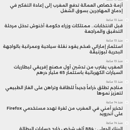
أزمة خصاص العمالة تدفع المغرب إلى إعادة التفكير في
إدماج المهاجرين بسوق الشغل
منذ 13 ساعة
قبل الانتخابات.. ممتلكات وزراء حكومة أخنوش تدخل مرحلة
التدقيق والمراجعة
منذ 13 ساعة
استثمار إماراتي ضخم يقود نقلة سياحية وعمرانية بالواجهة
البحرية لبوزنيقة
منذ 13 ساعة
المغرب يقترب من تدشين أول مصنع إفريقي لبطاريات
السيارات الكهربائية باستثمار 65 مليار درهم
منذ 13 ساعة
مناجم تطلق ذراعاً جديداً للطاقة وتراهن على الغاز الطبيعي
لتعزيز نموها
منذ 14 ساعة
تحذير أمني في المغرب من ثغرة تهدد مستخدمي Firefox
على أندرويد
منذ 14 ساعة
البنك الدولي : 884 ألف شخص خارج حسابات البطالة