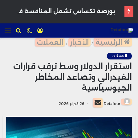
بورصة تكساس تشعل المنافسة في وول ستريت.. هل تنجح في كسر هيمنة نيويورك وناسداك؟
تسجيل
الوضع
للبحث
الق
الدخول
المظلم
الرئيسية
الأخبار
العملات
/
/
العملات
استقرار الدولار وسط ترقب قرارات
الفيدرالي وتصاعد المخاطر
الجيوسياسية
أرسل
Detafour
26 فبراير 2026
بريدا
إلكترونيا