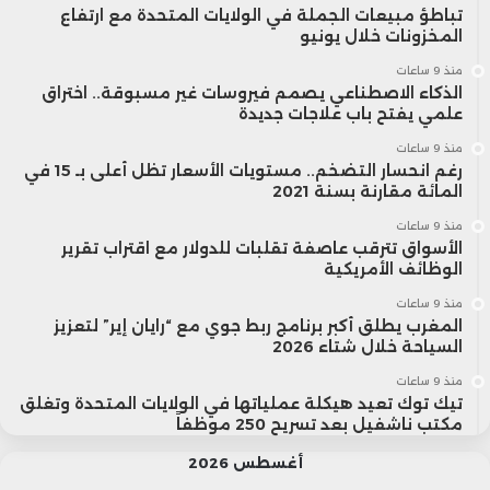
تباطؤ مبيعات الجملة في الولايات المتحدة مع ارتفاع
المخزونات خلال يونيو
منذ 9 ساعات
الذكاء الاصطناعي يصمم فيروسات غير مسبوقة.. اختراق
علمي يفتح باب علاجات جديدة
منذ 9 ساعات
رغم انحسار التضخم.. مستويات الأسعار تظل أعلى بـ 15 في
المائة مقارنة بسنة 2021
منذ 9 ساعات
الأسواق تترقب عاصفة تقلبات للدولار مع اقتراب تقرير
الوظائف الأمريكية
منذ 9 ساعات
المغرب يطلق أكبر برنامج ربط جوي مع “رايان إير” لتعزيز
السياحة خلال شتاء 2026
منذ 9 ساعات
تيك توك تعيد هيكلة عملياتها في الولايات المتحدة وتغلق
مكتب ناشفيل بعد تسريح 250 موظفاً
أغسطس 2026