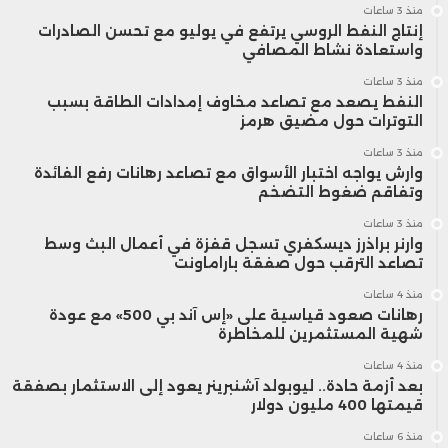
منذ 3 ساعات
إنتاج النفط الروسي يرتفع في يوليو مع تحسن الصادرات
واستعادة نشاط المصافي
منذ 3 ساعات
النفط يصعد مع تصاعد مخاوف إمدادات الطاقة بسبب
التوترات حول مضيق هرمز
منذ 3 ساعات
وارش يواجه اختبار الأسواق مع تصاعد رهانات رفع الفائدة
وتفاقم ضغوط التضخم
منذ 3 ساعات
وارنر براذرز ديسكفري تسجل قفزة في أعمال البث وسط
تصاعد الترقب حول صفقة باراماونت
منذ 4 ساعات
رهانات صعود قياسية على «إس آند بي 500» مع عودة
شهية المستثمرين للمخاطرة
منذ 4 ساعات
بعد أزمة حادة.. ليوبولد آشنبرينر يعود إلى الاستثمار بصفقة
قيمتها 400 مليون دولار
منذ 6 ساعات