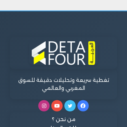
تغطية سريعة وتحليلات دقيقة للسوق
المغربي والعالمي
فيسبوك
تويتر
يوتيوب
انستقرام
من نحن ؟