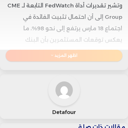
وتشير تقديرات أداة FedWatch التابعة لـ CME
Group إلى أن احتمال تثبيت الفائدة في
اجتماع 18 مارس يرتفع إلى نحو 98%، ما
يعكس توقعات المستثمرين بأن البنك
المركزي سيبقي السياسة النقدية دون تغيير.
اظهر المزيد
في المقابل، ارتفع عائد سندات الخزانة
الأمريكية لأجل 10 سنوات بمقدار 0.2 نقطة
أساس ليصل إلى 4.0518%.
وفي جانب المخاطر السياسية والتجارية، يسود
Detafour
الغموض بشأن ردود إدارة الرئيس الأمريكي
مقالات ذات صلة