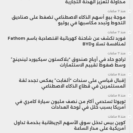
محاولة لتعزيز الهدنة التجارية
منذ 7 ساعات
موجة بيع أسهم الذكاء الاصطناعي تضغط على صناديق
التحوط وتبدد مكاسبها في يوليو
منذ 7 ساعات
فورد تكشف عن شاحنة كهربائية اقتصادية باسم Fathom
لمنافسة تسلا وBYD
منذ 7 ساعات
تراجع حاد في أرباح صندوق “بلاكستون سيكيورد ليندينج”
وسط ضغوط تقييم الاستثمارات
منذ 8 ساعات
إقبال قياسي على سندات “ألفابت” يعكس تجدد ثقة
المستثمرين في قطاع الذكاء الاصطناعي
منذ 8 ساعات
تويوتا تستدعي أكثر من نصف مليون سيارة كامري في
أمريكا بسبب خلل في لوحة العدادات
منذ 8 ساعات
كوين بيس تدخل سوق الأسهم البريطانية بخدمة تداول
أمريكية على مدار الساعة