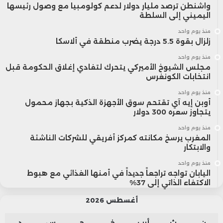
واشنطن ترصد مليار دولار لدعم كولومبيا مع وصول رئيسها
اليميني إلى السلطة
منذ يوم واحد
زلزال بقوة 5.5 درجة يضرب منطقة في ألاسكا
منذ يوم واحد
مجلس الشيوخ الأميركي يتحرك لتفادي إغلاق الحكومة قبل
انتخابات الكونغرس
منذ يوم واحد
أوبن إيه آي تقتحم سوق الأجهزة الذكية بجهاز محمول
يتجاوز سعره 300 دولار
منذ يوم واحد
المغرب يرسخ مكانته كمركز أفريقي للشركات الناشئة
والابتكار
منذ يوم واحد
اليابان تواجه تراجعاً جديداً في أمنها الغذائي مع هبوط
الاكتفاء الذاتي إلى 37%
أغسطس 2026
ن
ث
أرب
خ
ج
س
د