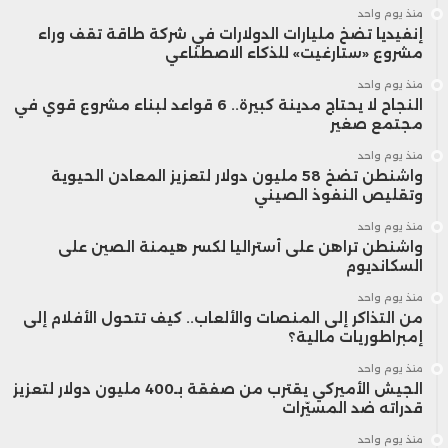
منذ يوم واحد
إنفيديا تضخ مليارات الدولارات في شركة طاقة تقف وراء
مشروع «ستارغيت» للذكاء الاصطناعي
منذ يوم واحد
النجاح لا يحتاج مدينة كبيرة.. 6 قواعد لبناء مشروع قوي في
مجتمع صغير
منذ يوم واحد
واشنطن تضخ 58 مليون دولار لتعزيز المعادن الحيوية
وتقليص النفوذ الصيني
منذ يوم واحد
واشنطن تراهن على أستراليا لكسر هيمنة الصين على
السكانديوم
منذ يوم واحد
من التذاكر إلى المنصات والألعاب.. كيف تتحول الأفلام إلى
إمبراطوريات مالية؟
منذ يوم واحد
الجيش الأميركي يقترب من صفقة بـ400 مليون دولار لتعزيز
قدراته ضد المسيّرات
منذ يوم واحد