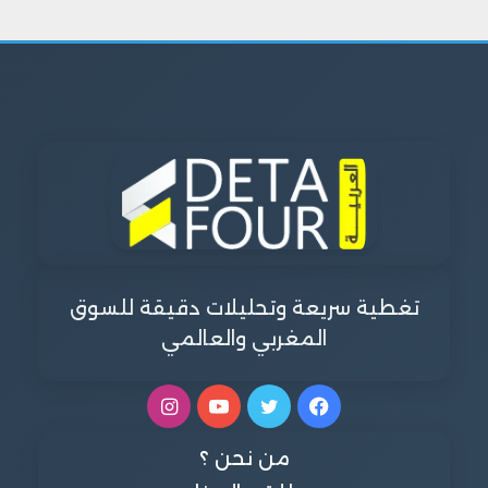
تغطية سريعة وتحليلات دقيقة للسوق
المغربي والعالمي
فيسبوك
تويتر
يوتيوب
انستقرام
من نحن ؟