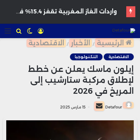
هواتف مخترقة تغزو الأسواق المغربية بأسعار مغرية وتحذيرات من برمجيات تجسس
تسجيل
الوضع
للبحث
الق
الدخول
المظلم
الرئيسية
الأخبار
الاقتصادية
/
/
الاقتصادية
التكنولوجيا
إيلون ماسك يعلن عن خطط
لإطلاق مركبة ستارشيب إلى
المريخ في 2026
أرسل
Detafour
15 مارس 2025
بريدا
إلكترونيا