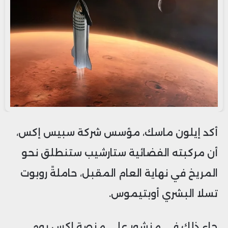
أكد إيلون ماسك، مؤسس شركة سبيس إكس،
أن مركبته الفضائية ستارشيب ستنطلق نحو
المريخ في نهاية العام المقبل، حاملةً روبوت
تسلا البشري أوبتيموس.
جاء ذلك في منشور على منصة إكس يوم