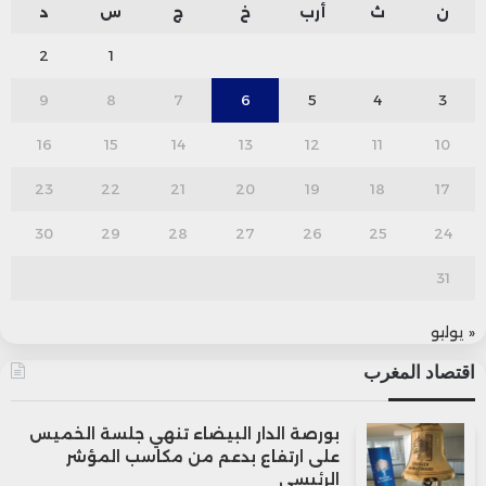
ن
ث
أرب
خ
ج
س
د
2
1
9
8
7
6
5
4
3
16
15
14
13
12
11
10
23
22
21
20
19
18
17
30
29
28
27
26
25
24
31
« يوليو
اقتصاد المغرب
بورصة الدار البيضاء تنهي جلسة الخميس
على ارتفاع بدعم من مكاسب المؤشر
الرئيسي