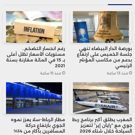
Three Gorges”، اللتين تم الإعلان عن
شراكتهما مع الحكومة المغربية في 6 مارس
2025 لتطوير مشاريع إنتاج الأمونياك في
المنطقة نفسها.
بورصة الدار البيضاء تنهي
رغم انحسار التضخم..
جلسة الخميس على ارتفاع
مستويات الأسعار تظل أعلى
وفي سياق متصل، كان الرئيس التنفيذي
بدعم من مكاسب المؤشر
بـ 15 في المائة مقارنة بسنة
الرئيسي
2021
لمجموعة “OCP” قد عرض في 5 دجنبر 2022،
منذ 13 ساعة
منذ 15 ساعة
خلال حضور الملك محمد السادس، برنامجًا
استثماريًا ضخمًا للمجموعة بقيمة 130 مليار
درهم للفترة من 2023 إلى 2027.
المغرب يطلق أكبر برنامج ربط
مطار الرباط-سلا يعزز نموه
جوي مع “رايان إير” لتعزيز
الجوي بارتفاع حركة
و يهدف هذا البرنامج إلى تعزيز قدرات إنتاج
السياحة خلال شتاء 2026
المسافرين بأكثر من 14%