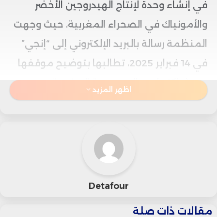
في إنشاء وحدة لإنتاج الهيدروجين الأخضر
والأمونياك في الصحراء المغربية، حيث وجهت
المنظمة رسالة بالبريد الإلكتروني إلى “إنجي”
في 14 فبراير 2025، تطالبها بتوضيح موقفها
من شراكتها مع المجموعة المغربية.
اظهر المزيد
ومع ذلك، اختارت الشركة عدم الرد على
استفسارات المنظمة.
المنظمة، التي تتبنى موقفًا حادًا تجاه
الأنشطة الاقتصادية في الصحراء، تجاهلت في
Detafour
المقابل الشركات الصينية “UEG” و”China
مقالات ذات صلة