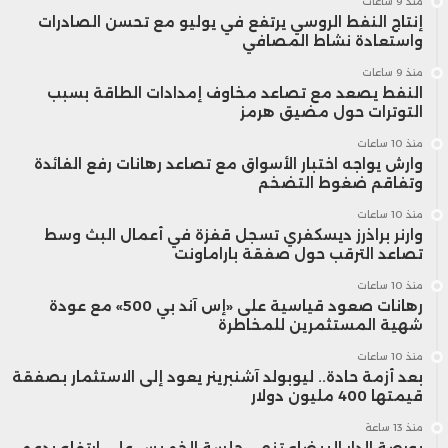
منذ 9 ساعات
إنتاج النفط الروسي يرتفع في يوليو مع تحسن الصادرات
واستعادة نشاط المصافي
منذ 9 ساعات
النفط يصعد مع تصاعد مخاوف إمدادات الطاقة بسبب
التوترات حول مضيق هرمز
منذ 10 ساعات
وارش يواجه اختبار الأسواق مع تصاعد رهانات رفع الفائدة
وتفاقم ضغوط التضخم
منذ 10 ساعات
وارنر براذرز ديسكفري تسجل قفزة في أعمال البث وسط
تصاعد الترقب حول صفقة باراماونت
منذ 10 ساعات
رهانات صعود قياسية على «إس آند بي 500» مع عودة
شهية المستثمرين للمخاطرة
منذ 10 ساعات
بعد أزمة حادة.. ليوبولد آشنبرينر يعود إلى الاستثمار بصفقة
قيمتها 400 مليون دولار
منذ 13 ساعة
بورصة الدار البيضاء تنهي جلسة الخميس على ارتفاع بدعم