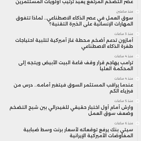
عصر التضخم المرتفع يعيد ترتيب أولويات المستثمرين
منذ ساعتين
سوق العمل في عصر الذكاء الاصطناعي.. لماذا تتفوق
المهارات الإنسانية على الخبرة التقنية؟
منذ 3 ساعات
أمازون تدعم أضخم محطة غاز أميركية لتلبية احتياجات
طفرة الذكاء الاصطناعي
منذ 4 ساعات
ترامب يهاجم قرار وقف قاعة البيت الأبيض ويتجه إلى
المحكمة العليا
منذ 4 ساعات
عندما يراقب المستثمر السوق فيتغير أمامه.. درس من
فيزياء الكم
منذ 5 ساعات
وارش أمام أول اختبار حقيقي للفيدرالي بين شبح التضخم
وضعف سوق العمل
منذ 6 ساعات
سيتي بنك يرفع توقعاته لأسعار برنت وسط ضبابية
المفاوضات الأميركية الإيرانية