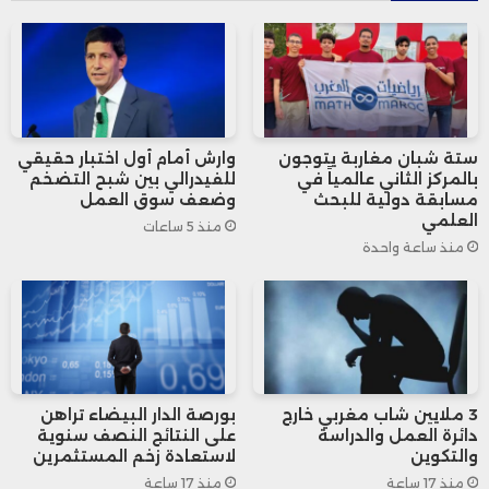
للعمالة المغربية في قطاعات حيوية مثل
الخدمات والبناء والفلاحة، مع المحافظة على
معدلات تسجيل مرتفعة في الضمان
ستة شبان مغاربة يتوجون
وارش أمام أول اختبار حقيقي
الاجتماعي مقارنة بجنسيات أجنبية أخرى، ما
بالمركز الثاني عالمياً في
للفيدرالي بين شبح التضخم
مسابقة دولية للبحث
وضعف سوق العمل
يعكس مدى اعتماد الاقتصاد الإسباني على
العلمي
منذ 5 ساعات
منذ ساعة واحدة
هذه اليد العاملة.
3 ملايين شاب مغربي خارج
بورصة الدار البيضاء تراهن
دائرة العمل والدراسة
على النتائج النصف سنوية
والتكوين
لاستعادة زخم المستثمرين
منذ 17 ساعة
منذ 17 ساعة