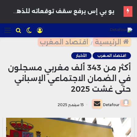
ستة شبان مغاربة يتوجون بالمركز الثاني عالمياً في مسابقة دولية للبحث العلمي
تسجيل
الوضع
للبحث
الق
الدخول
المظلم
الرئيسية
اقتصاد المغرب
/
اقتصاد المغرب
الأخبار
أكثر من 343 ألف مغربي مسجلون
في الضمان الاجتماعي الإسباني
حتى غشت 2025
أرسل
Detafour
15 سبتمبر 2025
بريدا
إلكترونيا