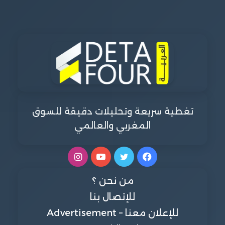
تغطية سريعة وتحليلات دقيقة للسوق
المغربي والعالمي
فيسبوك
تويتر
يوتيوب
انستقرام
من نحن ؟
للإتصال بنا
للإعلان معنا – Advertisement