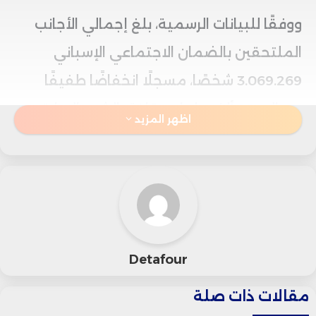
ووفقًا للبيانات الرسمية، بلغ إجمالي الأجانب
الملتحقين بالضمان الاجتماعي الإسباني
3.069.269 شخصًا، مسجلًا انخفاضًا طفيفًا
بحوالي 22 ألف عامل مقارنة بالشهر السابق.
اظهر المزيد
ويأتي العمال القادمون من دول الاتحاد
الأوروبي بعدد 935.368 شخصًا، ما يشكل نحو
30.5% من إجمالي الأجانب، بينما ينتمي
2.133.901 عامل إلى دول خارج الاتحاد الأوروبي،
Detafour
بنسبة تصل إلى 69.5%.
مقالات ذات صلة
وتبرز هذه الإحصائيات الأهمية المستمرة