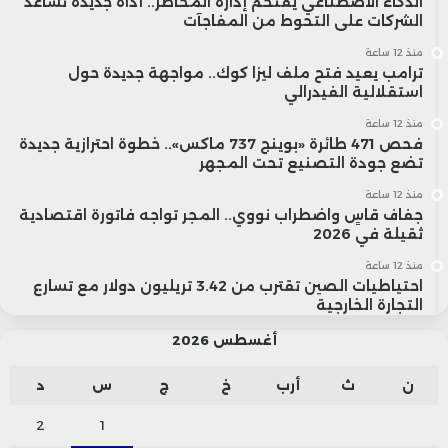
الذكاء الاصطناعي يقتحم إدارة المخاطر.. أداة جديدة تساعد
الشركات على التحوط من المفاجآت
منذ 12 ساعة
ترامب يعيد فتح ملف ليزا كوك.. مواجهة جديدة حول
استقلالية الفيدرالي
منذ 12 ساعة
فحص 471 طائرة «بوينج 737 ماكس».. خطوة احترازية جديدة
تضع جودة التصنيع تحت المجهر
منذ 12 ساعة
جفاف قاسٍ واضطراب نووي.. المجر تواجه فاتورة اقتصادية
ثقيلة في 2026
منذ 12 ساعة
احتياطيات الصين تقترب من 3.42 تريليون دولار مع تسارع
التجارة الخارجية
أغسطس 2026
ن
ث
أرب
خ
ج
س
د
2
1