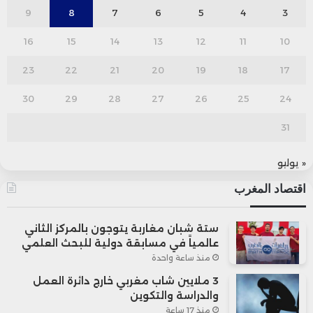
9
8
7
6
5
4
3
16
15
14
13
12
11
10
23
22
21
20
19
18
17
30
29
28
27
26
25
24
31
« يوليو
اقتصاد المغرب
ستة شبان مغاربة يتوجون بالمركز الثاني
عالمياً في مسابقة دولية للبحث العلمي
منذ ساعة واحدة
3 ملايين شاب مغربي خارج دائرة العمل
والدراسة والتكوين
منذ 17 ساعة