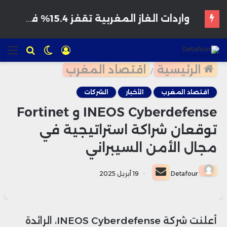
تسجيل
الوضع
للبحث
الق
الدخول
المظلم
الرئيسية
اقتصاد المغرب
/
اقتصاد المغرب
الأخبار
الشركات
INEOS Cyberdefense و Fortinet
توقعان شراكة استراتيجية في
مجال الأمن السيبراني
أرسل
Detafour
19 أبريل 2025
بريدا
إلكترونيا
أعلنت شركة INEOS Cyberdefense، الرائدة