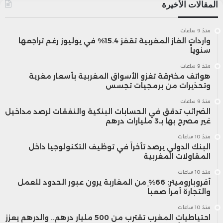
المقالات الأخيرة
وصرّح يوسف فوزي، المدير الإقليمي لـ
منذ 9 ساعات
واردات الغاز المغربية تقفز 15.4% في يوليوز رغم تراجعها
Fortinet:
سنوياً
منذ 9 ساعات
هواتف مخترقة تغزو الأسواق المغربية بأسعار مغرية
“INEOS Cyberdefense شريك موثوق لنا منذ
وتحذيرات من برمجيات تجسس
سنوات. وهذه السنة تُعد منعطفًا مهمًا في
منذ 9 ساعات
الضرائب تدقق في الحسابات البنكية والنفقات لرصد مداخيل
شراكتنا، بفضل اعتماد حلول MSSP التي تلبي
غير مصرح بها بـ3 مليارات درهم
حاجيات الشركات المغربية على اختلاف
منذ 10 ساعات
البنك الدولي يرصد تأخراً في توظيف التكنولوجيا داخل
أحجامها.”
المقاولات المغربية
منذ 10 ساعات
أفروباروميتر: 66% من المغاربة يرون عبور الحدود للعمل
وقد شهدت ماريسا سكوت، القنصل العام
والتجارة أمراً صعباً
للولايات المتحدة الأمريكية في الدار البيضاء،
منذ 10 ساعات
احتياطيات المغرب تقترب من 500 مليار درهم.. والدرهم يعزز