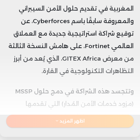
المغربية في تقديم حلول الأمن السيبراني
والمعروفة سابقًا باسم Cyberforces، عن
توقيع شراكة استراتيجية جديدة مع العملاق
العالمي Fortinet، على هامش النسخة الثالثة
من معرض GITEX Africa، الذي يُعد من أبرز
التظاهرات التكنولوجية في القارة.
وتتجسد هذه الشراكة في دمج حلول MSSP
(مزود خدمات الأمن المُدار) التي تقدمها
Fortinet ضمن منظومة حلول INEOS
اظهر المزيد
Cyberdefense، بهدف تزويد المؤسسات