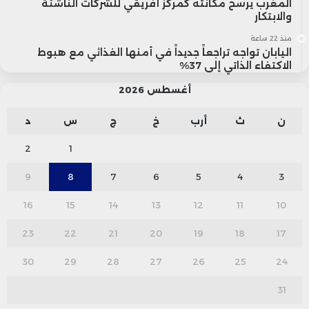
المغرب يرسخ مكانته كمركز أفريقي للشركات الناشئة
والابتكار
منذ 22 ساعة
اليابان تواجه تراجعاً جديداً في أمنها الغذائي مع هبوط
الاكتفاء الذاتي إلى 37%
أغسطس 2026
ن
ث
أرب
خ
ج
س
د
2
1
9
8
7
6
5
4
3
16
15
14
13
12
11
10
23
22
21
20
19
18
17
30
29
28
27
26
25
24
31