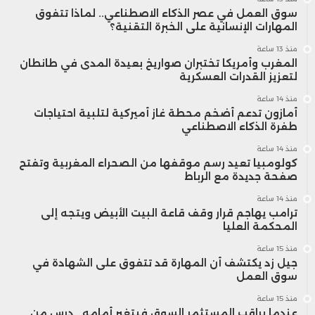
الرقمي، عبر حماية متقدمة، ذكية، وذات كفاءة
سوق العمل في عصر الذكاء الاصطناعي.. لماذا تتفوق
المهارات الإنسانية على الخبرة التقنية؟
عالية من حيث الكلفة والفعالية.
منذ 13 ساعة
المغرب وأمريكا تختبران صواريخ بعيدة المدى في طانطان
لتعزيز القدرات العسكرية
وتؤكد الشركة التزامها بتطوير خدماتها
منذ 14 ساعة
باستمرار، لتظل في طليعة مزوّدي حلول الأمن
أمازون تدعم أضخم محطة غاز أميركية لتلبية احتياجات
طفرة الذكاء الاصطناعي
السيبراني بإفريقيا، وتُشكل بذلك دعامة قوية
منذ 14 ساعة
كولومبيا تعيد رسم موقفها من الصحراء المغربية وتفتح
لتعزيز الثقة في البيئات الرقمية على مستوى
صفحة جديدة مع الرباط
القارة.
منذ 14 ساعة
ترامب يهاجم قرار وقف قاعة البيت الأبيض ويتجه إلى
المحكمة العليا
منذ 15 ساعة
جيل زد يكتشف أن المهارة قد تتفوق على الشهادة في
سوق العمل
منذ 15 ساعة
عندما يراقب المستثمر السوق فيتغير أمامه.. درس من