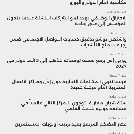
مكاسبه أمام الدولار واليورو
مراسم توقيع هذه الشراكة، مؤكدةً على بعدها
منذ 10 ساعات
الاستراتيجي قائلة:
الاحتراق الوظيفي يهدد نمو الشركات الناشئة عندما يتحول
المؤسس إلى عنق زجاجة
منذ 11 ساعة
“هذا التحالف يُجسد الدور الحيوي الذي يمكن
واشنطن توسّع تدقيق حسابات التواصل الاجتماعي ضمن
إجراءات منح التأشيرات
أن يلعبه القطاع الخاص في تعزيز فرص
منذ 11 ساعة
العمل وتوسيع مجالات التعاون الثنائي بين
يو بي إس يرفع سقف توقعاته للذهب إلى 5 آلاف دولار في
2027
الولايات المتحدة والمغرب.”
منذ 11 ساعة
فرنسا تنهي المكالمات التجارية دون إذن ومراكز الاتصال
المغربية أمام مرحلة جديدة
من خلال هذا التحالف مع Fortinet، تعزز
منذ 12 ساعة
INEOS Cyberdefense مكانتها كمُزوّد
ستة شبان مغاربة يتوجون بالمركز الثاني عالمياً في
مسابقة دولية للبحث العلمي
استراتيجي قادر على مواكبة المؤسسات
منذ 12 ساعة
عصر التضخم المرتفع يعيد ترتيب أولويات المستثمرين
العمومية والخاصة في مسارها نحو التحول
منذ 13 ساعة