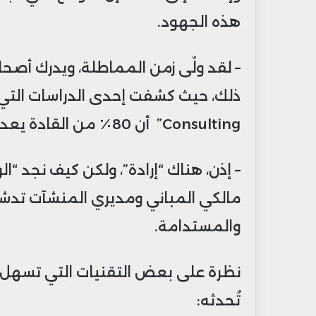
هذه الجهود.
– لقد ولّى زمن المماطلة، ويدرك أصح
Consulting” أن 80٪ من القادة يعدون الاستدامة أولوية رئيسية لشركاتهم.
– إذن، هناك “إرادة”، ولكن كيف نجد “
مالكي المباني ومديري المنشآت تدشي
والمستدامة.
نظرة على بعض التقنيات التي تسهل هذ
تُحدثه: