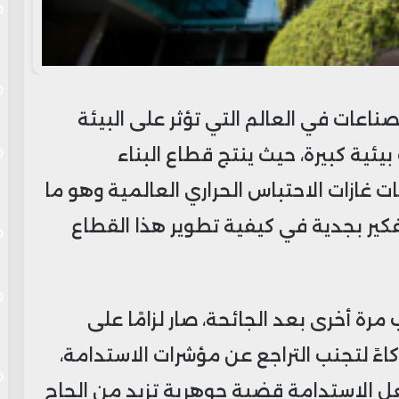
لصناعات في العالم التي تؤثر على البيئة
بيئية كبيرة، حيث ينتج قطاع البناء
من 39% من انبعاثات غازات الاحتباس الحراري العالمية وهو ما
تفكير بجدية في كيفية تطوير هذا القطاع
رة أخرى بعد الجائحة، صار لزامًا على
ً لتجنب التراجع عن مؤشرات الاستدامة،
جعل الاستدامة قضية جوهرية تزيد من إلحاح