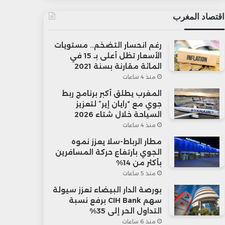
اقتصاد المغرب
رغم انحسار التضخم.. مستويات
الأسعار تظل أعلى بـ 15 في
المائة مقارنة بسنة 2021
منذ 4 ساعات
المغرب يطلق أكبر برنامج ربط
جوي مع “رايان إير” لتعزيز
السياحة خلال شتاء 2026
منذ 4 ساعات
مطار الرباط-سلا يعزز نموه
الجوي بارتفاع حركة المسافرين
بأكثر من 14%
منذ 5 ساعات
بورصة الدار البيضاء تعزز سيولة
سهم CIH Bank برفع نسبة
التداول الحر إلى 35%
منذ 6 ساعات