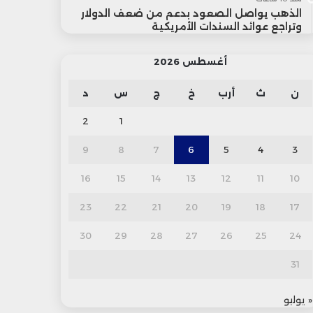
الذهب يواصل الصعود بدعم من ضعف الدولار
وتراجع عوائد السندات الأمريكية
أغسطس 2026
ن
ث
أرب
خ
ج
س
د
2
1
9
8
7
6
5
4
3
16
15
14
13
12
11
10
23
22
21
20
19
18
17
30
29
28
27
26
25
24
31
« يوليو