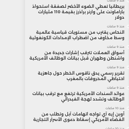
منذ 9 ساعات
بريطانيا تعطي الضوء الأخضر لصفقة استحواذ
باراماونت على وارنر براذرز بقيمة 110 مليارات
دولار
منذ 9 ساعات
النحاس يقترب من مستويات قياسية عالمية
وسط مخاوف من اضطراب الإمدادات الكونغولية
منذ 9 ساعات
أسواق العملات تترقب إشارات جديدة من
واشنطن وطهران قبل بيانات الوظائف الأمريكية
منذ 9 ساعات
تقرير رسمي يدق ناقوس الخطر حول جاهزية
احتياطي المحروقات بالمغرب
منذ 9 ساعات
عوائد السندات الأمريكية ترتفع مع ترقب بيانات
الوظائف وتشدد لهجة الفيدرالي
منذ 10 ساعات
أوبن إيه آي تواجه اتهامات آبل وتطلب من
القضاء الأمريكي إسقاط دعوى الأسرار التجارية
منذ 10 ساعات