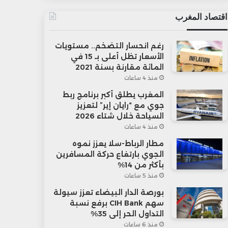
اقتصاد المغرب
رغم انحسار التضخم.. مستويات
الأسعار تظل أعلى بـ 15 في
المائة مقارنة بسنة 2021
منذ 4 ساعات
المغرب يطلق أكبر برنامج ربط
جوي مع “رايان إير” لتعزيز
السياحة خلال شتاء 2026
منذ 4 ساعات
مطار الرباط-سلا يعزز نموه
الجوي بارتفاع حركة المسافرين
بأكثر من 14%
منذ 5 ساعات
بورصة الدار البيضاء تعزز سيولة
سهم CIH Bank برفع نسبة
التداول الحر إلى 35%
منذ 6 ساعات