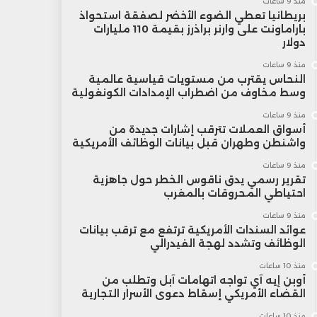
منذ 9 ساعات
بريطانيا تعطي الضوء الأخضر لصفقة استحواذ
باراماونت على وارنر براذرز بقيمة 110 مليارات
دولار
منذ 9 ساعات
النحاس يقترب من مستويات قياسية عالمية
وسط مخاوف من اضطراب الإمدادات الكونغولية
منذ 9 ساعات
أسواق العملات تترقب إشارات جديدة من
واشنطن وطهران قبل بيانات الوظائف الأمريكية
منذ 9 ساعات
تقرير رسمي يدق ناقوس الخطر حول جاهزية
احتياطي المحروقات بالمغرب
منذ 9 ساعات
عوائد السندات الأمريكية ترتفع مع ترقب بيانات
الوظائف وتشدد لهجة الفيدرالي
منذ 10 ساعات
أوبن إيه آي تواجه اتهامات آبل وتطلب من
القضاء الأمريكي إسقاط دعوى الأسرار التجارية
منذ 10 ساعات