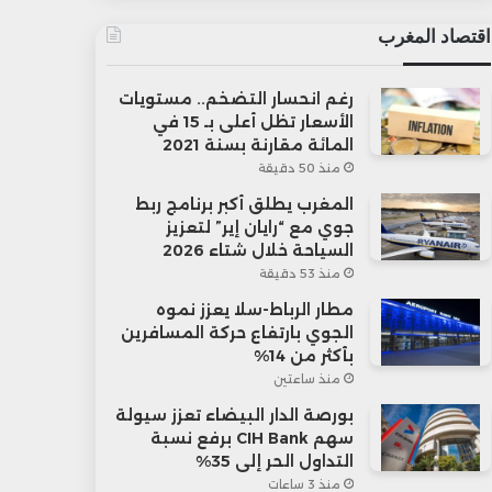
اقتصاد المغرب
رغم انحسار التضخم.. مستويات
الأسعار تظل أعلى بـ 15 في
المائة مقارنة بسنة 2021
منذ 50 دقيقة
المغرب يطلق أكبر برنامج ربط
جوي مع “رايان إير” لتعزيز
السياحة خلال شتاء 2026
منذ 53 دقيقة
مطار الرباط-سلا يعزز نموه
الجوي بارتفاع حركة المسافرين
بأكثر من 14%
منذ ساعتين
بورصة الدار البيضاء تعزز سيولة
سهم CIH Bank برفع نسبة
التداول الحر إلى 35%
منذ 3 ساعات