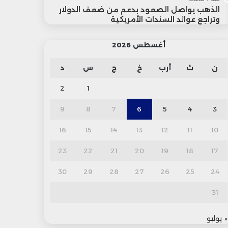
الذهب يواصل الصعود بدعم من ضعف الدولار
وتراجع عوائد السندات الأمريكية
أغسطس 2026
ن
ث
أرب
خ
ج
س
د
2
1
9
8
7
6
5
4
3
16
15
14
13
12
11
10
23
22
21
20
19
18
17
30
29
28
27
26
25
24
31
« يوليو