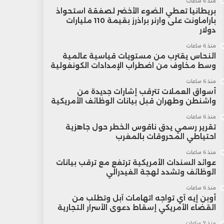
منذ 6 ساعات
بريطانيا تعطي الضوء الأخضر لصفقة استحواذ
باراماونت على وارنر براذرز بقيمة 110 مليارات
دولار
منذ 6 ساعات
النحاس يقترب من مستويات قياسية عالمية
وسط مخاوف من اضطراب الإمدادات الكونغولية
منذ 6 ساعات
أسواق العملات تترقب إشارات جديدة من
واشنطن وطهران قبل بيانات الوظائف الأمريكية
منذ 6 ساعات
تقرير رسمي يدق ناقوس الخطر حول جاهزية
احتياطي المحروقات بالمغرب
منذ 6 ساعات
عوائد السندات الأمريكية ترتفع مع ترقب بيانات
الوظائف وتشدد لهجة الفيدرالي
منذ 6 ساعات
أوبن إيه آي تواجه اتهامات آبل وتطلب من
القضاء الأمريكي إسقاط دعوى الأسرار التجارية
منذ 7 ساعات