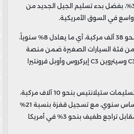
على أساس سنوي، أي بزيادة قدرها 35%، بفضل بدء تسليم الجيل الجديد من
وفي أوروبا، سجلت المبيعات ارتفاعاً بنحو 38 ألف مركبة، أي ما يعادل 8% سنوياً،
 من فئة السيارات الصغيرة ضمن منصة
“سمارت كار”، شملت طرازات سيتروين C3 وسيتروين C3 إيركروس وأوبل فرونتيرا
أما في الأسواق الأخرى، فقد ارتفعت تسليمات ستيلانتيس بنحو 10 آلاف مركبة،
ما يمثل نمواً إجمالياً قدره 3% على أساس سنوي، مع تسجيل قفزة بنسبة 21%
في منطقة الشرق الأوسط وإفريقيا، مقابل تراجع طفيف بنحو 3% في أمريكا