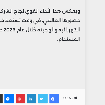
ويعكس هذا الأداء القوي نجاح الشرك
حضورها العالمي، في وقت تستعد في
الك
المستدام.
فيسبوك
تويتر
لينكدإن
بينتيري
ما
مشاركة