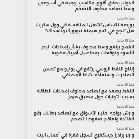
الدولار يحقق أقوى مكاسب يومية في أسبوعين
وسط تصاعد مخاوف التضخم
منذ 14 ساعة
بورصة تكساس تشعل المنافسة في وول ستريت..
هل تنجح في كسر هيمنة نيويورك وناسداك؟
منذ 15 ساعة
القمح يرتفع وسط مخاوف بشأن إمدادات البحر
الأسود وتوقعات بمحاصيل أمريكية قوية
منذ 15 ساعة
إنتاج النفط الروسي يرتفع في يوليو مع تحسن
الصادرات واستعادة نشاط المصافي
منذ 15 ساعة
النفط يصعد مع تصاعد مخاوف إمدادات الطاقة
بسبب التوترات حول مضيق هرمز
منذ 15 ساعة
وارش يواجه اختبار الأسواق مع تصاعد رهانات رفع
الفائدة وتفاقم ضغوط التضخم
منذ 15 ساعة
وارنر براذرز ديسكفري تسجل قفزة في أعمال البث