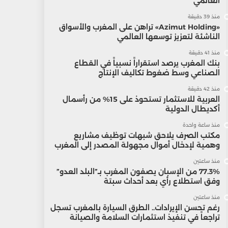
العالمي
منذ 39 دقيقة
«Azimut Holding» تراهن على المغرب والأسواق
الناشئة لتعزيز توسعها العالمي
منذ 41 دقيقة
بنك المغرب يرصد استقراراً نسبياً في القطاع
الصناعي وسط ضغوط تكاليف الإنتاج
منذ 42 دقيقة
العربية للاستثمار تستحوذ على 15% من رأسمال
أكديطال الدولية
منذ ساعة واحدة
مكتب الصرف يلاحق شبهات توظيف مشاريع
وهمية لإدخال أموال مجهولة المصدر إلى المغرب
منذ ساعتين
77.3% من الإسبان يصفون المغرب بـ”البلد العدو”
وفق استطلاع رأي بعد أحداث سبتة
منذ ساعتين
رغم تحسن الإيرادات.. الطرق السيارة بالمغرب تسجل
تراجعاً في تنفيذ استثمارات السلامة والصيانة