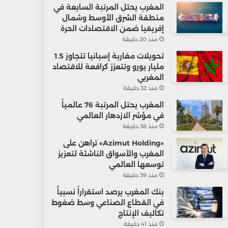
المغرب يحتل المرتبة السابعة في
منطقة الشرق الأوسط وشمال
إفريقيا ضمن الاقتصادات الحرة
منذ 20 دقيقة
تحويلات مغاربة إسبانيا تتجاوز 1.5
مليار يورو وتتعزز كرافعة للاقتصاد
المغربي
منذ 32 دقيقة
المغرب يحتل المرتبة 76 عالمياً
في مؤشر الازدهار العالمي
منذ 38 دقيقة
«Azimut Holding» تراهن على
المغرب والأسواق الناشئة لتعزيز
توسعها العالمي
منذ 39 دقيقة
بنك المغرب يرصد استقراراً نسبياً
في القطاع الصناعي وسط ضغوط
تكاليف الإنتاج
منذ 41 دقيقة