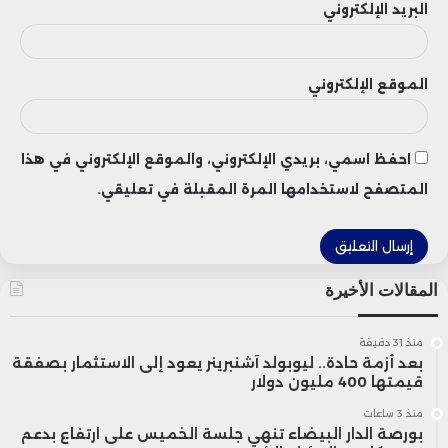
المستخدمين في مناطق مثل إفريقيا.”
البريد الإلكتروني
كما أكدت أخرباش على أهمية التشجيع
الموقع الإلكتروني
المستمر من الشبكة الفرنكوفونية لهيئات
تقنين وسائل الإعلام والشبكة الإفريقية
احفظ اسمي، بريدي الإلكتروني، والموقع الإلكتروني في هذا
لهيئات تقنين الاتصال للمنصات على مكافحة
المتصفح لاستخدامها المرة المقبلة في تعليقي.
الأخبار الزائفة، مع إدانة سياسة المعايير
المزدوجة التي تمارسها هذه المنصات، خاصة
المقالات الأخيرة
في ما يتعلق بالتمثيل القانوني في مختلف
البلدان، والموارد المخصصة لتقويم
منذ 31 دقيقة
بعد أزمة حادة.. ليوبولد آشنبرينر يعود إلى الاستثمار بصفقة
قيمتها 400 مليون دولار
المحتويات، واستخدام اللغات المحلية في
منذ 3 ساعات
إفريقيا.
بورصة الدار البيضاء تنهي جلسة الخميس على ارتفاع بدعم