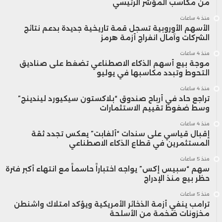
من مكاسب المؤشر الرئيسي
منذ 4 ساعات
وفي ختام مداخلتها، دعت أخرباش إلى ضرورة
الأسهم الأوروبية تسجل قمة تاريخية جديدة بدعم نتائج
الشركات وآمال انفراج أزمة هرمز
مساءلة المنصات الرقمية الكبرى ضمن إطار
منذ 4 ساعات
شامل، يشمل تحركًا متعدد الأطراف لتحقيق
موجة بيع أسهم الذكاء الاصطناعي تضغط على صناديق
التحوط وتبدد مكاسبها في يوليو
تقنين رقمي فعال.
منذ 4 ساعات
تراجع حاد في أرباح صندوق “بلاكستون سيكيورد ليندينج”
وسط ضغوط تقييم الاستثمارات
وكان المؤتمر الدولي، الذي نظمته الهيئة
منذ 4 ساعات
الوطنية لتنظيم السمعي-البصري في
إقبال قياسي على سندات “ألفابت” يعكس تجدد ثقة
المستثمرين في قطاع الذكاء الاصطناعي
السنغال، قد جمع رؤساء هيئات التقنين من
منذ 5 ساعات
سهم “سبيس إكس” يواجه اختباراً حاسماً مع انتهاء أكبر فترة
أكثر من 15 دولة. وفي ختام المؤتمر، تم تسليم
حظر بيع منذ الإدراج
رئاسة الشبكة الفرنكوفونية لهيئات تقنين
منذ 5 ساعات
ترامب ينفي أزمة الذخائر الأمريكية ويؤكد امتلاك واشنطن
وسائل الإعلام من رئيس هيئة تقنين الاتصال
مخزونات ضخمة من الأسلحة