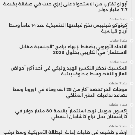
أبولو تقترب من الاستحواذ على إيزي جيت في صفقة بقيمة
المجلس الأعلى للاتصال السمعي البصري،
7.7 مليار دولار
وطلال صلاح الدين، منسق وحدة الشؤون
منذ 6 ساعات
كونوكو فيليبس تغيّر قيادتها التنفيذية بعد 14 عاماً وسط
الإفريقية والدولية بالهيئة العليا.
أرباح قياسية
منذ 6 ساعات
الاتحاد الأوروبي يضغط لإنهاء برامج “الجنسية مقابل
الاستثمار” في الكاريبي بحلول 2028
منذ 6 ساعات
المكسيك تحظر التكسير الهيدروليكي في أحد أكبر أحواض
الغاز والنفط وسط مخاوف بيئية
منذ 7 ساعات
موجات الحر تحصد أكثر من 25 ألف وفاة في أوروبا وسط
تصاعد تداعيات التغير المناخي
منذ 7 ساعات
إكسون موبيل تربط استثماراً بقيمة 80 مليار دولار في
كازاخستان بحل نزاع كاشاجان النفطي
منذ 7 ساعات
ارتفاع طفيف في طلبات إعانة البطالة الأمريكية وسط ترقب