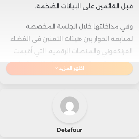
قبل القائمين على البيانات الضخمة.
وفي مداخلتها خلال الجلسة المخصصة
لمتابعة الحوار بين هيئات التقنين في الفضاء
الفرنكفوني والمنصات الرقمية، التي أُقيمت
ضمن فعاليات الدورة الثامنة لمؤتمر رؤساء
اظهر المزيد
الهيئات الأعضاء في الشبكة الفرنكوفونية
لهيئات تقنين وسائط الاتصال بالعاصمة
السنغالية دكار.
و قالت أخرباش: “إن ما نتوقعه من المنصات
Detafour
الرقمية هو إجابات ملموسة، والتزامات محددة