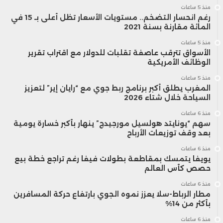
منذ 5 ساعات
السمعي-البصري في فرنسا، روك أوليفيي
رغم انحسار التضخم.. مستويات الأسعار تظل أعلى بـ 15 في
المائة مقارنة بسنة 2021
ميستر، إلى مامادو عمر ندياي، رئيس المجلس
منذ 5 ساعات
الوطني لتنظيم السمعي-البصري في
الأسواق تترقب عاصفة تقلبات للدولار مع اقتراب تقرير
الوظائف الأمريكية
السنغال.
منذ 5 ساعات
المغرب يطلق أكبر برنامج ربط جوي مع “رايان إير” لتعزيز
السياحة خلال شتاء 2026
كما تم انتخاب السلطة العليا للصحافة
منذ 6 ساعات
والسمعيات البصرية الموريتانية لتولي نيابة
سهم “يونايتد هولسيل مورجيدج” ينهار بأكبر خسارة يومية
بعد وقف توزيعات الأرباح
رئاسة الشبكة الفرنكوفونية، ممثلة في شخص
منذ 6 ساعات
يويفا يتمسك بمقاطعة بطولات فيفا رغم تراجع خطة بيع
محمد عبد الله لحبيب.
حصص كأس العالم
منذ 6 ساعات
وترافق مع رئيسة “هاكا” خلال المؤتمر كل من
مطار الرباط-سلا يعزز نموه الجوي بارتفاع حركة المسافرين
بأكثر من 14%
جعفر الكنسوسي وفاطمة برودي، عضوا
منذ 6 ساعات