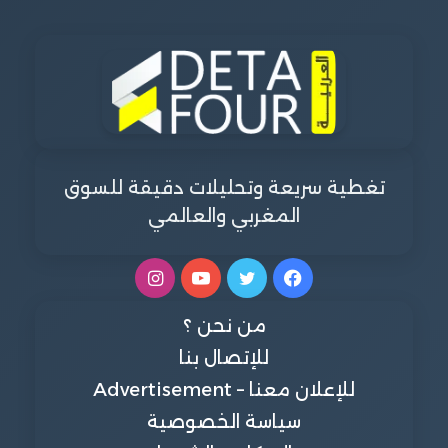
تغطية سريعة وتحليلات دقيقة للسوق
المغربي والعالمي
فيسبوك
تويتر
يوتيوب
انستقرام
من نحن ؟
للإتصال بنا
للإعلان معنا – Advertisement
سياسة الخصوصية