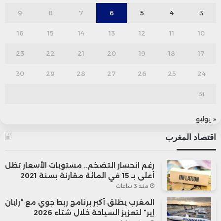
9
8
7
6
5
4
3
16
15
14
13
12
11
10
23
22
21
20
19
18
17
30
29
28
27
26
25
24
31
« يوليو
اقتصاد المغرب
رغم انحسار التضخم.. مستويات الأسعار تظل
أعلى بـ 15 في المائة مقارنة بسنة 2021
منذ 3 ساعات
المغرب يطلق أكبر برنامج ربط جوي مع “رايان
إير” لتعزيز السياحة خلال شتاء 2026