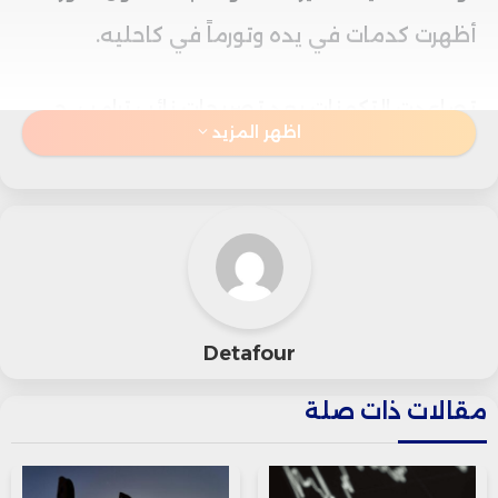
أظهرت كدمات في يده وتورماً في كاحليه.
تصاعدت التكهنات بعد تصريحات نائب ترامب، جي
اظهر المزيد
دي فانس، الذي أكد استعداده “لتولي المسؤولية
في حال وقوع مأساة”، رغم تأكيده في الوقت
ذاته أن الرئيس بخير. هذه التصريحات أثارت موجة
من التساؤلات حول صحة الرئيس البالغ من العمر
79 عاماً.
Detafour
مقالات ذات صلة
لكن ترامب وضع حداً للجدل بظهوره العلني
المفاجئ خلال عطلة نهاية الأسبوع في ملعب