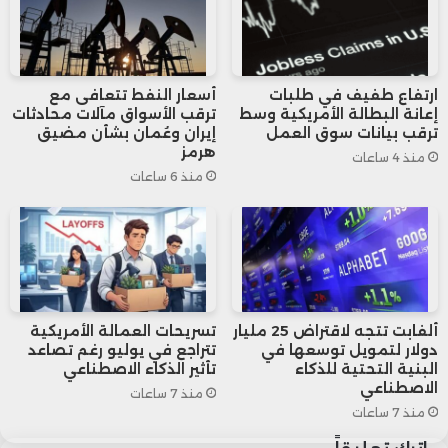
جولف بفيرجينيا برفقة حفيدتيه، حيث بدا بصحة
جيدة وحيّى الصحفيين، في رسالة واضحة لكسر
موجة الشائعات.
ارتفاع طفيف في طلبات
أسعار النفط تتعافى مع
إعانة البطالة الأمريكية وسط
ترقب الأسواق مآلات محادثات
ترقب بيانات سوق العمل
إيران وعُمان بشأن مضيق
وعبر منصته الخاصة “Truth Social”، علق ترامب
هرمز
منذ 4 ساعات
منذ 6 ساعات
على الأنباء المتداولة قائلاً: “لم أشعر في حياتي
أبداً بصحة أفضل”، مضيفاً بسخرية أن “واشنطن
العاصمة أصبحت منطقة خالية من الجريمة”.
ألفابت تتجه لاقتراض 25 مليار
تسريحات العمالة الأمريكية
من جانبها، أصدرت الطواقم الطبية للبيت الأبيض
دولار لتمويل توسعها في
تتراجع في يوليو رغم تصاعد
البنية التحتية للذكاء
تأثير الذكاء الاصطناعي
بياناً أوضحت فيه أسباب الكدمات في يد الرئيس
الاصطناعي
منذ 7 ساعات
منذ 7 ساعات
بأنها ناجمة عن “تهيج الأنسجة نتيجة المصافحة