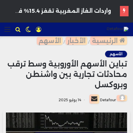
هواتف مخترقة تغزو الأسواق المغربية بأسعار مغرية وتحذيرات من برمجيات تجسس
تسجيل
الوضع
للبحث
الق
الدخول
المظلم
الرئيسية
الأخبار
الأسهم
/
/
الأسهم
تباين الأسهم الأوروبية وسط ترقب
محادثات تجارية بين واشنطن
وبروكسل
أرسل
Detafour
14 يوليو 2025
بريدا
إلكترونيا