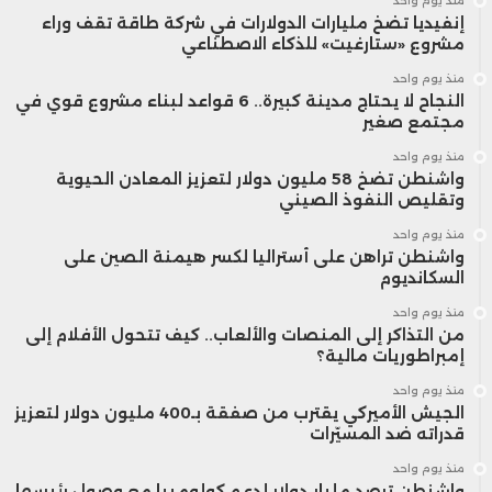
منذ يوم واحد
إنفيديا تضخ مليارات الدولارات في شركة طاقة تقف وراء
مشروع «ستارغيت» للذكاء الاصطناعي
منذ يوم واحد
النجاح لا يحتاج مدينة كبيرة.. 6 قواعد لبناء مشروع قوي في
مجتمع صغير
منذ يوم واحد
واشنطن تضخ 58 مليون دولار لتعزيز المعادن الحيوية
وتقليص النفوذ الصيني
منذ يوم واحد
واشنطن تراهن على أستراليا لكسر هيمنة الصين على
السكانديوم
منذ يوم واحد
من التذاكر إلى المنصات والألعاب.. كيف تتحول الأفلام إلى
إمبراطوريات مالية؟
منذ يوم واحد
الجيش الأميركي يقترب من صفقة بـ400 مليون دولار لتعزيز
قدراته ضد المسيّرات
منذ يوم واحد
واشنطن ترصد مليار دولار لدعم كولومبيا مع وصول رئيسها