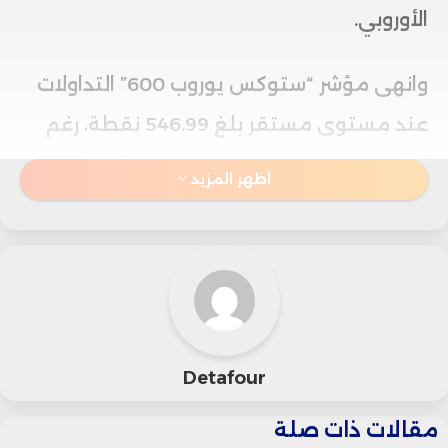
الأوروبي.
وانهى مؤشر “ستوكس يوروب 600” التداولات
عند مستوى مستقر بلغ 546.99 نقطة، رغم
التراجع الواضح في قطاع السيارات الذي فقد
اظهر المزيد
1.4% من قيمته.
وفي الأسواق الرئيسية، سجل مؤشر “داكس”
الألماني انخفاضًا بنسبة 0.4% ليصل إلى
24,160 نقطة، كما تراجع مؤشر “كاك” الفرنسي
Detafour
بنسبة 0.25% مغلقًا عند 7,808 نقاط.
مقالات ذات صلة
بالمقابل، شهد مؤشر “فوتسي” البريطاني