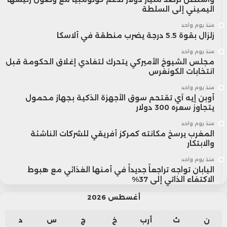
اليميني إلى السلطة
منذ يوم واحد
زلزال بقوة 5.5 درجة يضرب منطقة في ألاسكا
منذ يوم واحد
مجلس الشيوخ الأميركي يتحرك لتفادي إغلاق الحكومة قبل
انتخابات الكونغرس
منذ يوم واحد
أوبن إيه آي تقتحم سوق الأجهزة الذكية بجهاز محمول
يتجاوز سعره 300 دولار
منذ يوم واحد
المغرب يرسخ مكانته كمركز أفريقي للشركات الناشئة
والابتكار
منذ يوم واحد
اليابان تواجه تراجعاً جديداً في أمنها الغذائي مع هبوط
الاكتفاء الذاتي إلى 37%
أغسطس 2026
ن
ث
أرب
خ
ج
س
د