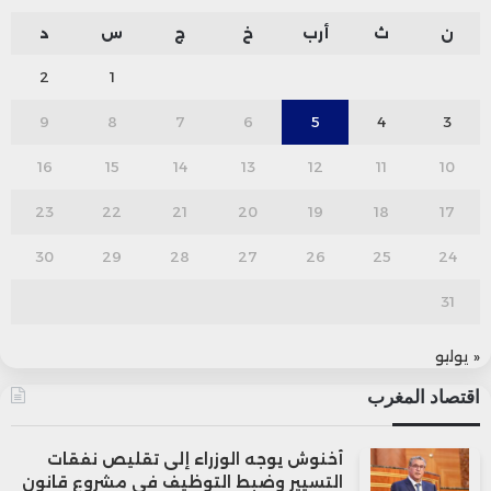
ن
ث
أرب
خ
ج
س
د
2
1
9
8
7
6
5
4
3
16
15
14
13
12
11
10
23
22
21
20
19
18
17
30
29
28
27
26
25
24
31
« يوليو
اقتصاد المغرب
أخنوش يوجه الوزراء إلى تقليص نفقات
التسيير وضبط التوظيف في مشروع قانون