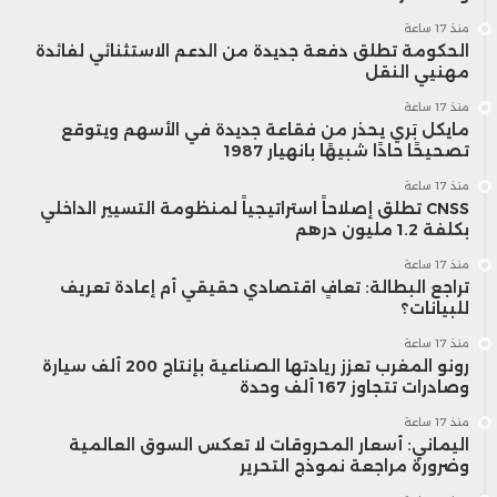
حول اتجاهات الإنفاق الدفاعي وحصة الشركات
منذ 17 ساعة
الحكومة تطلق دفعة جديدة من الدعم الاستثنائي لفائدة
في السوق.
مهنيي النقل
منذ 17 ساعة
وختم باركليز بأن القطاع يتمتع بآفاق طويلة
مايكل بَري يحذر من فقاعة جديدة في الأسهم ويتوقع
تصحيحًا حادًا شبيهًا بانهيار 1987
الأجل إيجابية، مع نمو إيرادات مزدوج وتحسن
منذ 17 ساعة
CNSS تطلق إصلاحاً استراتيجياً لمنظومة التسيير الداخلي
في الهوامش، إضافة إلى قوة التدفقات
بكلفة 1.2 مليون درهم
النقدية، لكنه حذر من مخاطر التنفيذ وتأثير
منذ 17 ساعة
تراجع البطالة: تعافٍ اقتصادي حقيقي أم إعادة تعريف
جداول الميزانيات الوطنية على الأداء في
للبيانات؟
منذ 17 ساعة
المدى القريب إلى المتوسط.
رونو المغرب تعزز ريادتها الصناعية بإنتاج 200 ألف سيارة
وصادرات تتجاوز 167 ألف وحدة
منذ 17 ساعة
باركليز
اليماني: أسعار المحروقات لا تعكس السوق العالمية
وضرورة مراجعة نموذج التحرير