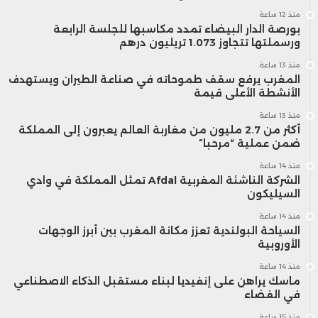
Leonardo
: صنفت بدرجة “وزن متساوٍ”،
منذ 12 ساعة
بورصة الدار البيضاء تمدد مكاسبها للجلسة الرابعة
وتمتلك محفظة شاملة تشمل
ورسملتها تتجاوز 1.073 تريليون درهم
منذ 13 ساعة
الفضاء والدفاع والأمن السيبراني.
المغرب يرفع سقف طموحاته في صناعة الطيران ويستهدف
الأنشطة الأعلى قيمة
ويقدر باركليز أن نحو 60% من أعمالها
منذ 13 ساعة
الدفاعية مرتبطة بميزانيات إيطاليا
أكثر من 2.7 مليون من مغاربة العالم يعبرون إلى المملكة
ضمن عملية “مرحبا”
والمملكة المتحدة، مما قد يحد من
منذ 14 ساعة
الشركة الناشئة المغربية Afdal تمثل المملكة في وادي
نموها مقارنة بالمنافسين، مع توقع
السيليكون
نمو سنوي للأرباح بنسبة 11% حتى
منذ 14 ساعة
السياحة البولندية تعزز مكانة المغرب بين أبرز الوجهات
2030، شريطة عدم تأخر برامج إعادة
الأوروبية
الهيكلة.
منذ 14 ساعة
ماسك يراهن على إنفيديا لبناء مستقبل الذكاء الاصطناعي
في الفضاء
ساب
: صنفت بدرجة “نقص الوزن”، ومن
منذ 15 ساعة