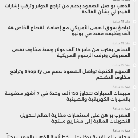
الذهب يواصل الصعود بدعم من تراجع الدولار وترقب إشارات
المتوقع أن يشهد الطلب على
الفيدرالي بشأن الفائدة
منتجاتها المتخصصة ارتفاعاً، لكن
منذ 15 ساعة
تباطؤ سوق العمل الأمريكي مع إضافة القطاع الخاص 44
حجمها الأصغر والتعرض المحدود
ألف وظيفة فقط في يوليو
منذ 15 ساعة
لميزانيات الدفاع الأوروبية الأسرع نمواً
النحاس يقترب من حاجز 14 ألف دولار وسط مخاوف نقص
المعروض وترقب الرسوم الأمريكية
قد يقيد النمو. كما تواجه الشركة
منذ 15 ساعة
ضغوطاً في قسم الطيران والمنافسة
الأسهم الكندية تواصل الصعود بدعم من Shopify وتراجع
مخاوف التضخم
الشديدة في مجال الطائرات المقاتلة.
منذ 16 ساعة
مبيعات السيارات تتجاوز 152 ألف وحدة في 7 أشهر مدفوعة
بالسيارات الكهربائية والصينية
وأشار باركليز إلى أن أداء الأسهم منذ بداية
منذ 16 ساعة
المغرب يراهن على استثمارات مغاربة العالم لتحويل
العام كان قوياً، مع مكاسب بلغت 184%
التحويلات المالية إلى مشاريع منتجة
لراينميتال، و162% لهينسولدت، و120% لساب،
منذ 16 ساعة
مجلس المنافسة يدخل على خط أزمة الذهب بالمغرب بحثاً