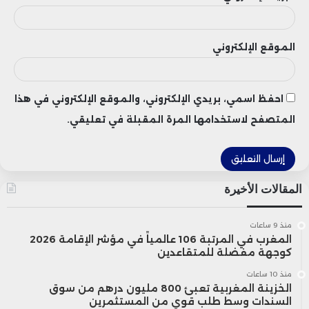
هينسولدت
: صنفت بدرجة “وزن
متساوٍ”، وتتمتع بموقع قوي في
الموقع الإلكتروني
الرادارات والبصريات الإلكترونية، مع
تراكم طلبات يغطي ثلاث سنوات من
احفظ اسمي، بريدي الإلكتروني، والموقع الإلكتروني في هذا
الإيرادات وتضاعفها ثلاث مرات منذ
المتصفح لاستخدامها المرة المقبلة في تعليقي.
2019. ويتوقع باركليز هوامش أرباح
قبل الفوائد والضرائب والاستهلاك
المقالات الأخيرة
والإطفاء بنسبة 20% بحلول 2030
ونمو أرباح بنسبة 21%، مع احتمال
منذ 9 ساعات
المغرب في المرتبة 106 عالمياً في مؤشر الإقامة 2026
تباطؤ النمو على المدى القريب نتيجة
كوجهة مفضلة للمتقاعدين
منذ 10 ساعات
استثمارات التوسع الطويلة الأجل.
الخزينة المغربية تعبئ 800 مليون درهم من سوق
السندات وسط طلب قوي من المستثمرين