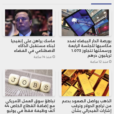
باستثناء إسبانيا، أعلنت عن خطط لتخصيص
3.5% من ناتجها المحلي الإجمالي للإنفاق
الدفاعي الأساسي بحلول عام 2035، مع توقع
متوسط يبلغ 3% من الناتج المحلي الإجمالي،
بورصة الدار البيضاء تمدد
ماسك يراهن على إنفيديا
مع اعتبار ميزانية ألمانيا الأكثر مصداقية.
مكاسبها للجلسة الرابعة
لبناء مستقبل الذكاء
ورسملتها تتجاوز 1.073
الاصطناعي في الفضاء
تريليون درهم
منذ 14 ساعة
وحذر المحللون من أن تنفيذ هذه الخطط قد
منذ 12 ساعة
يواجه تحديات بحسب ديناميكيات كل دولة
وقدرات الشركات على زيادة الإنتاج.
أبرز توقعات باركليز لكل شركة:
الذهب يواصل الصعود بدعم
تباطؤ سوق العمل الأمريكي
من تراجع الدولار وترقب
مع إضافة القطاع الخاص 44
إشارات الفيدرالي بشأن
ألف وظيفة فقط في يوليو
راينميتال
: صُنفت بدرجة “زيادة الوزن”،