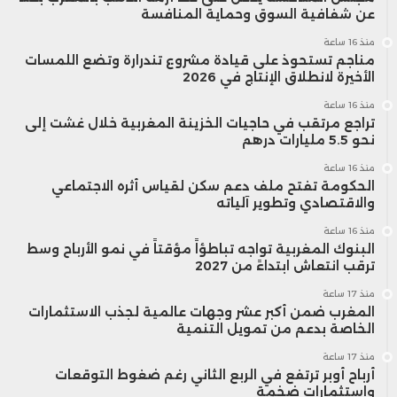
و82% لـLeonardo، و62% لتاليس.
عن شفافية السوق وحماية المنافسة
منذ 16 ساعة
مناجم تستحوذ على قيادة مشروع تندرارة وتضع اللمسات
كما توقع البنك أن يصل الربح التشغيلي
الأخيرة لانطلاق الإنتاج في 2026
لراينميتال إلى 9.5 مليار يورو مقابل توقعات
منذ 16 ساعة
تراجع مرتقب في حاجيات الخزينة المغربية خلال غشت إلى
السوق البالغة 7.6 مليار يورو، وهينسولدت
نحو 5.5 مليارات درهم
منذ 16 ساعة
أعلى بنسبة 13% عن التوقعات، وLeonardo
الحكومة تفتح ملف دعم سكن لقياس أثره الاجتماعي
والاقتصادي وتطوير آلياته
متماشية معها، وساب أقل بنسبة 16%.
منذ 16 ساعة
البنوك المغربية تواجه تباطؤاً مؤقتاً في نمو الأرباح وسط
وأبرز المحللون أن الأيام القادمة في أسواق
ترقب انتعاش ابتداءً من 2027
منذ 17 ساعة
رأس المال الألمانية، بما في ذلك مراجعة
المغرب ضمن أكبر عشر وجهات عالمية لجذب الاستثمارات
الخاصة بدعم من تمويل التنمية
هينسولدت لإيرادات 2030 في 11 نوفمبر،
منذ 17 ساعة
وراينميتال في 18 نوفمبر، قد توفر رؤية أوضح
أرباح أوبر ترتفع في الربع الثاني رغم ضغوط التوقعات
واستثمارات ضخمة