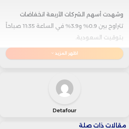
وشهدت أسهم الشركات الأربعة انخفاضات
تتراوح بين 0.9% و3.9% في الساعة 11:35 صباحاً
بتوقيت السعودية.
اظهر المزيد
وأوضح محللو باركليز أن أوروبا، التي عانت
لعقود من نقص الاستثمار الدفاعي بعد الحرب
الباردة، قد تشهد دورة فائقة محتملة في
الإنفاق الدفاعي تمتد حتى ثلاثينيات القرن
الحالي.
Detafour
وأشار البنك إلى أن معظم الدول الأوروبية،
مقالات ذات صلة