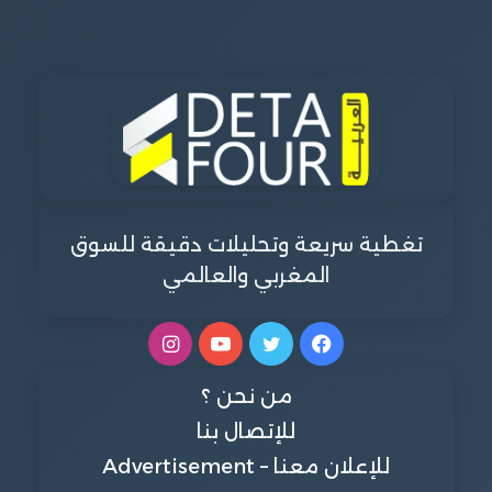
تغطية سريعة وتحليلات دقيقة للسوق
المغربي والعالمي
فيسبوك
تويتر
يوتيوب
انستقرام
من نحن ؟
للإتصال بنا
للإعلان معنا – Advertisement