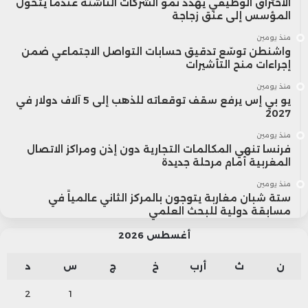
الاحتراق الوظيفي يهدد نمو الشركات الناشئة عندما يتحول
المؤسس إلى عنق زجاجة
منذ يومين
واشنطن توسّع تدقيق حسابات التواصل الاجتماعي ضمن
إجراءات منح التأشيرات
منذ يومين
يو بي إس يرفع سقف توقعاته للذهب إلى 5 آلاف دولار في
2027
منذ يومين
فرنسا تنهي المكالمات التجارية دون إذن ومراكز الاتصال
المغربية أمام مرحلة جديدة
منذ يومين
ستة شبان مغاربة يتوجون بالمركز الثاني عالمياً في
مسابقة دولية للبحث العلمي
أغسطس 2026
ن
ث
أرب
خ
ج
س
د
2
1