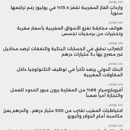
منذ يومين
واردات الغاز المغربية تقفز 15.4% في يوليوز رغم تراجعها
سنوياً
منذ يومين
هواتف مخترقة تغزو الأسواق المغربية بأسعار مغرية
وتحذيرات من برمجيات تجسس
منذ يومين
الضرائب تدقق في الحسابات البنكية والنفقات لرصد مداخيل
غير مصرح بها بـ3 مليارات درهم
منذ يومين
البنك الدولي يرصد تأخراً في توظيف التكنولوجيا داخل
المقاولات المغربية
منذ يومين
أفروباروميتر: 66% من المغاربة يرون عبور الحدود للعمل
والتجارة أمراً صعباً
منذ يومين
احتياطيات المغرب تقترب من 500 مليار درهم.. والدرهم يعزز
مكاسبه أمام الدولار واليورو
منذ يومين