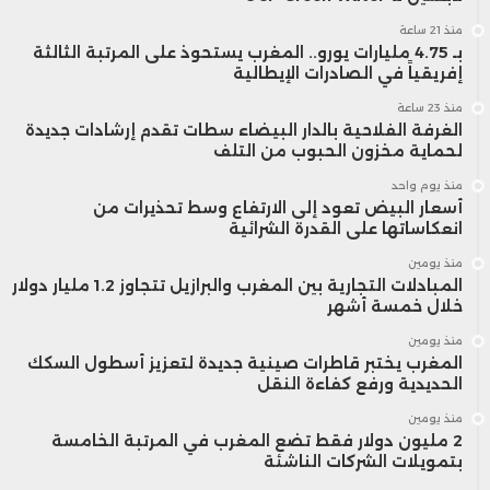
منذ 21 ساعة
بـ 4.75 مليارات يورو.. المغرب يستحوذ على المرتبة الثالثة
إفريقياً في الصادرات الإيطالية
منذ 23 ساعة
الغرفة الفلاحية بالدار البيضاء سطات تقدم إرشادات جديدة
لحماية مخزون الحبوب من التلف
منذ يوم واحد
أسعار البيض تعود إلى الارتفاع وسط تحذيرات من
انعكاساتها على القدرة الشرائية
منذ يومين
المبادلات التجارية بين المغرب والبرازيل تتجاوز 1.2 مليار دولار
خلال خمسة أشهر
منذ يومين
المغرب يختبر قاطرات صينية جديدة لتعزيز أسطول السكك
الحديدية ورفع كفاءة النقل
منذ يومين
2 مليون دولار فقط تضع المغرب في المرتبة الخامسة
بتمويلات الشركات الناشئة