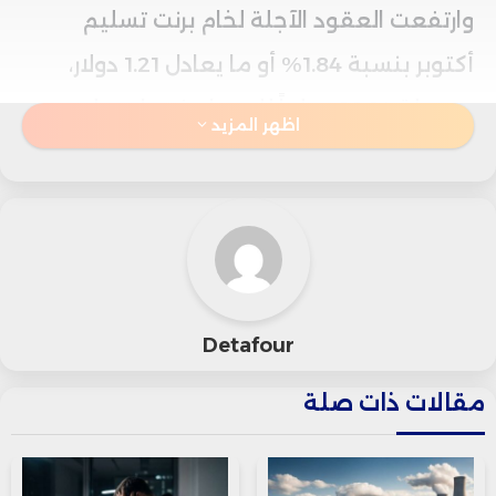
وارتفعت العقود الآجلة لخام برنت تسليم
أكتوبر بنسبة 1.84% أو ما يعادل 1.21 دولار،
مسجلة 66.84 دولاراً للبرميل، فيما سجلت
اظهر المزيد
العقود الآجلة لخام نايمكس الأمريكي تسليم
سبتمبر زيادة بنسبة 2.10% أو 1.31 دولار لتصل
إلى 63.96 دولار للبرميل.
ويأتي هذا الارتفاع في ظل اجتماع مرتقب بين
Detafour
الرئيس الأمريكي “دونالد ترامب” ونظيره
مقالات ذات صلة
الروسي “فلاديمير بوتين” في ألاسكا، لمناقشة
إمكانية إنهاء النزاع في أوكرانيا.