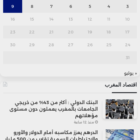
9
8
7
6
5
4
3
16
15
14
13
12
11
10
23
22
21
20
19
18
17
30
29
28
27
26
25
24
31
« يوليو
اقتصاد المغرب
البنك الدولي : أكثر من 43% من خريجي
الجامعات بالمغرب يعملون دون مستوى
مؤهلاتهم
منذ 12 ساعة
الدرهم يعزز مكاسبه أمام الدولار والأورو
والاحتياطيات الرسمية تقترب من 500 مليار