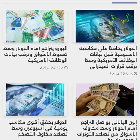
أغسطس بنسبة 1.8٪ على أساس سنوي و0.6٪
على أساس شهري، بينما ارتفع مؤشر أسعار
المستهلكين بنسبة 0.2٪، موافقًا للتوقعات،
ليشكل الشهر الثالث على التوالي من التضخم
الدولار يحافظ على مكاسبه
اليورو يتراجع أمام الدولار وسط
الأسبوعية قبل بيانات
ضغوط الأسواق وترقب بيانات
الإيجابي ضمن نطاق هدف البنك الوطني
الوظائف الأمريكية وسط
الوظائف الأمريكية
ترقب قرارات الفيدرالي
منذ 24 ساعة
السويسري البالغ 0%-2%.
منذ 22 ساعة
رغم التضخم المعتدل، حذر رئيس البنك الوطني
السويسري مارتن شليجل من مخاطر الفوائد
السلبية على المدخرات وصناديق التقاعد، مشددًا
الين الياباني يواصل التراجع
الدولار يحقق أقوى مكاسب
أمام الدولار وسط مخاوف
يومية في أسبوعين وسط
على عدم رغبة البنك في خفض أسعار الفائدة
الأسواق من تصاعد التوترات
تصاعد مخاوف التضخم
الجيوسياسية