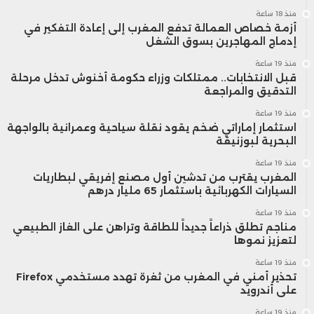
منذ 18 ساعة
أزمة خصاص العمالة تدفع المغرب إلى إعادة التفكير في
إدماج المهاجرين بسوق الشغل
منذ 19 ساعة
قبل الانتخابات.. ممتلكات وزراء حكومة أخنوش تدخل مرحلة
التدقيق والمراجعة
منذ 19 ساعة
استثمار إماراتي ضخم يقود نقلة سياحية وعمرانية بالواجهة
البحرية لبوزنيقة
منذ 19 ساعة
المغرب يقترب من تدشين أول مصنع إفريقي لبطاريات
السيارات الكهربائية باستثمار 65 مليار درهم
منذ 19 ساعة
مناجم تطلق ذراعاً جديداً للطاقة وتراهن على الغاز الطبيعي
لتعزيز نموها
منذ 19 ساعة
تحذير أمني في المغرب من ثغرة تهدد مستخدمي Firefox
على أندرويد
منذ 19 ساعة