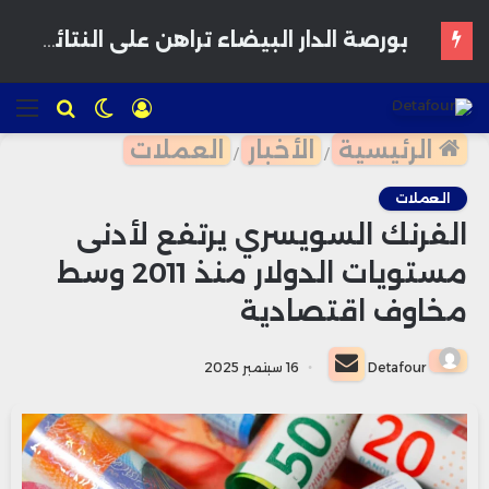
المغرب يدرس إقرار سن الرشد الرقمي لحماية القاصرين من مخاطر المنصات الاجتماعية
تسجيل
الوضع
للبحث
الق
الدخول
المظلم
الرئيسية
الأخبار
العملات
/
/
العملات
الفرنك السويسري يرتفع لأدنى
مستويات الدولار منذ 2011 وسط
مخاوف اقتصادية
أرسل
Detafour
16 سبتمبر 2025
بريدا
إلكترونيا