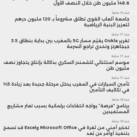
148.6 مليون طن خلال النصف الأول
منذ 16 ساعة
جامعة ألعاب القوى تطلق مشروعاً بـ 120 مليون درهم
لتعزيز البنية الرياضية
منذ 17 ساعة
تقرير Ookla يقيّم مسار 5G بالمغرب بين بداية بنطاق 3.5
جيجاهرتز وتحدي تراجع السرعة
منذ 17 ساعة
موسم استثنائي للشمندر السكري بدكالة بإنتاج يتجاوز نصف
مليون طن
منذ 17 ساعة
تأمين السيارات في المغرب يدخل مرحلة جديدة بعد زيادة 5%
في تكاليف التأمين
منذ 18 ساعة
برنامج “فرصة” يواجه انتقادات برلمانية بسبب تعثر مشاريع
المستفيدين
منذ 18 ساعة
تحذير أمني من ثغرة في Microsoft Office وExcel قد تسمح
بتنفيذ أوامر عن بُعد