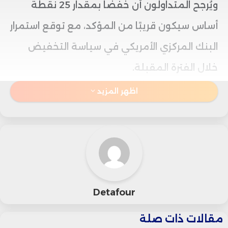
ويُرجح المتداولون أن خفضًا بمقدار 25 نقطة
أساس سيكون قريبًا من المؤكد، مع توقع استمرار
البنك المركزي الأمريكي في سياسة التخفيض
خلال الفترة المقبلة.
اظهر المزيد
وتعززت مكانة الفرنك كملاذ آمن نتيجة استمرار
القلق السياسي والمالي في فرنسا واليابان،
بالإضافة إلى التوترات الجيوسياسية العالمية.
وعلى الصعيد الاقتصادي المحلي، أظهرت الأرقام
Detafour
الأخيرة استمرار التضخم المعتدل في سويسرا؛
مقالات ذات صلة
حيث انخفضت أسعار الإنتاج والاستيراد في