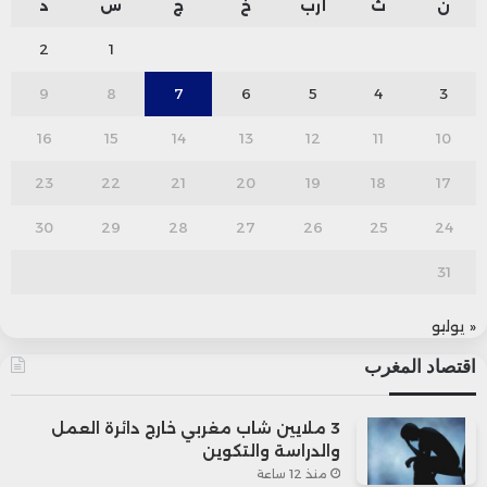
ن
ث
أرب
خ
ج
س
د
2
1
9
8
7
6
5
4
3
16
15
14
13
12
11
10
23
22
21
20
19
18
17
30
29
28
27
26
25
24
31
« يوليو
اقتصاد المغرب
3 ملايين شاب مغربي خارج دائرة العمل
والدراسة والتكوين
منذ 12 ساعة