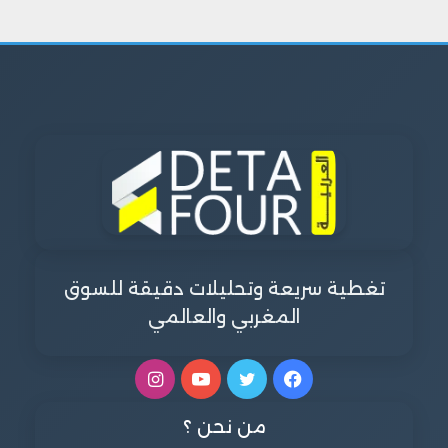
تغطية سريعة وتحليلات دقيقة للسوق
المغربي والعالمي
فيسبوك
تويتر
يوتيوب
انستقرام
من نحن ؟