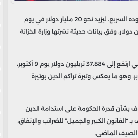
واصل الدين العام للولايات المتحدة صعوده السريع، ليزيد نحو 20 مليار دولار في يوم
قتربًا من مستوى 38 تريليون دولار، وفق بيانات حديثة نشرتها وزارة الخزانة
وأظهرت البيانات أن إجمالي الدين الحكومي ارتفع إلى 37.884 تريليون دولار يوم 9 أكتوبر،
 37.863 تريليون دولار في 8 أكتوبر، وهو ما يعكس وتيرة تراكم الدين بوتيرة
وف بشأن قدرة الحكومة على استدامة الدين
ـ “القانون الكبير والجميل” للضرائب والإنفاق،
ب الصيف الماضي.