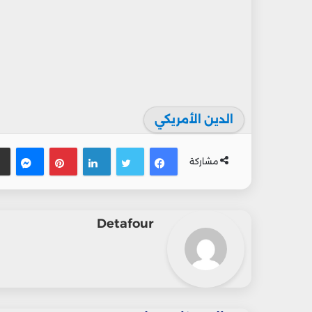
الدين الأمريكي
فيسبوك
تويتر
لينكدإن
بينتيريس
ماس
مشاركة
Detafour