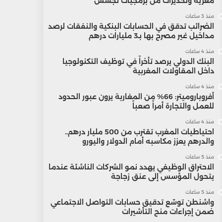
مغرية وتحذيرات من برمجيات تجسس
منذ 3 ساعات
الضرائب تدقق في الحسابات البنكية والنفقات لرصد
مداخيل غير مصرح بها بـ3 مليارات درهم
منذ 4 ساعات
البنك الدولي يرصد تأخراً في توظيف التكنولوجيا
داخل المقاولات المغربية
منذ 4 ساعات
أفروباروميتر: 66% من المغاربة يرون عبور الحدود
للعمل والتجارة أمراً صعباً
منذ 4 ساعات
احتياطيات المغرب تقترب من 500 مليار درهم..
والدرهم يعزز مكاسبه أمام الدولار واليورو
منذ 5 ساعات
الاحتراق الوظيفي يهدد نمو الشركات الناشئة عندما
يتحول المؤسس إلى عنق زجاجة
منذ 5 ساعات
واشنطن توسّع تدقيق حسابات التواصل الاجتماعي
ضمن إجراءات منح التأشيرات