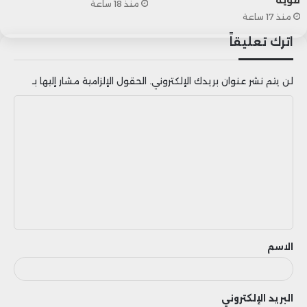
منذ 18 ساعة
منذ 17 ساعة
وبالنسبة للأسواق، يتركز الاهتمام على نبرة
اترك تعليقاً
لاغارد أكثر من القرار نفسه، حيث أن أي إشارات
لن يتم نشر عنوان بريدك الإلكتروني.
الحقول الإلزامية مشار إليها بـ
تميل نحو التيسير قد تؤدي إلى الضغط على
ا
اليورو والحد من مكاسبه الأخيرة.
ل
ت
ع
ل
ي
ق
الاسم
البريد الإلكتروني