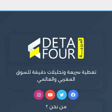
تغطية سريعة وتحليلات دقيقة للسوق
المغربي والعالمي
فيسبوك
تويتر
يوتيوب
انستقرام
من نحن ؟