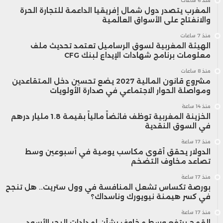
منذ 6 ساعات
المغرب يتصدر دول شمال إفريقيا الداعمة للتجارة الحرة
والانفتاح على الأسواق العالمية
منذ 7 ساعات
الهيئة المغربية لسوق الرساميل تعتمد تحديث ملف
معلومات برنامج شهادات الإيداع لبنك CFG
منذ 8 ساعات
مشروع قانون المالية 2027 يضع تحسين دخل المتقاعدين
ومواصلة الحوار الاجتماعي في صدارة الأولويات
منذ 14 ساعة
الخزينة المغربية توظف فائضاً مالياً بقيمة 1.8 مليار درهم
في السوق النقدية
منذ 17 ساعة
الدولار يحقق أقوى مكاسب يومية في أسبوعين وسط
تصاعد مخاوف التضخم
منذ 17 ساعة
بورصة تكساس تشعل المنافسة في وول ستريت.. هل تنجح
في كسر هيمنة نيويورك وناسداك؟
منذ 17 ساعة
القمح يرتفع وسط مخاوف بشأن إمدادات البحر الأسود