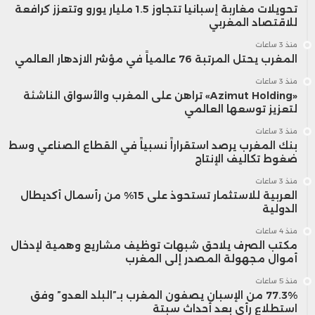
تحويلات مغاربة إسبانيا تتجاوز 1.5 مليار يورو وتتعزز كرافعة
للاقتصاد المغربي
منذ 3 ساعات
المغرب يحتل المرتبة 76 عالمياً في مؤشر الازدهار العالمي
منذ 3 ساعات
«Azimut Holding» تراهن على المغرب والأسواق الناشئة
لتعزيز توسعها العالمي
منذ 3 ساعات
بنك المغرب يرصد استقراراً نسبياً في القطاع الصناعي وسط
ضغوط تكاليف الإنتاج
منذ 3 ساعات
العربية للاستثمار تستحوذ على 15% من رأسمال أكديطال
الدولية
منذ 4 ساعات
مكتب الصرف يلاحق شبهات توظيف مشاريع وهمية لإدخال
أموال مجهولة المصدر إلى المغرب
منذ 5 ساعات
77.3% من الإسبان يصفون المغرب بـ”البلد العدو” وفق
استطلاع رأي بعد أحداث سبتة