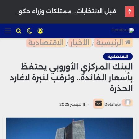
استثمار إماراتي ضخم يقود نقلة سياحية وعمرانية بالواجهة البحرية لبوزنيقة
تسجيل
الوضع
للبحث
الق
الدخول
المظلم
الرئيسية
الأخبار
الاقتصادية
/
/
الاقتصادية
البنك المركزي الأوروبي يحتفظ
بأسعار الفائدة.. وترقب لنبرة لاغارد
الحذرة
أرسل
Detafour
11 سبتمبر 2025
بريدا
إلكترونيا