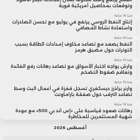
وتوقعات بمحاصيل أمريكية قوية
منذ 18 ساعة
إنتاج النفط الروسي يرتفع في يوليو مع تحسن الصادرات
واستعادة نشاط المصافي
منذ 18 ساعة
النفط يصعد مع تصاعد مخاوف إمدادات الطاقة بسبب
التوترات حول مضيق هرمز
منذ 18 ساعة
وارش يواجه اختبار الأسواق مع تصاعد رهانات رفع الفائدة
وتفاقم ضغوط التضخم
منذ 18 ساعة
وارنر براذرز ديسكفري تسجل قفزة في أعمال البث وسط
تصاعد الترقب حول صفقة باراماونت
منذ 18 ساعة
رهانات صعود قياسية على «إس آند بي 500» مع عودة
شهية المستثمرين للمخاطرة
أغسطس 2026