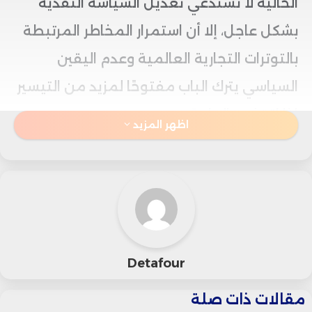
الحالية لا تستدعي تعديل السياسة النقدية
بشكل عاجل، إلا أن استمرار المخاطر المرتبطة
بالتوترات التجارية العالمية وعدم اليقين
السياسي يترك الباب مفتوحًا لمزيد من التيسير
إذا اقتضت الحاجة.
اظهر المزيد
ومن المنتظر أن تعتمد رئيسة البنك كريستين
لاغارد نبرة حذرة خلال المؤتمر الصحفي الذي
يلي إعلان القرار، حيث ستشير إلى أن التضخم
أصبح قريبًا من الهدف، لكنها ستسلط الضوء
Detafour
على المخاطر المحتملة، لا سيما في حال تراجع
مقالات ذات صلة
الطلب العالمي أو تصاعد التوترات