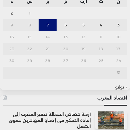
ن
ث
أرب
خ
ج
س
د
2
1
9
8
7
6
5
4
3
16
15
14
13
12
11
10
23
22
21
20
19
18
17
30
29
28
27
26
25
24
31
« يوليو
اقتصاد المغرب
أزمة خصاص العمالة تدفع المغرب إلى
إعادة التفكير في إدماج المهاجرين بسوق
الشغل