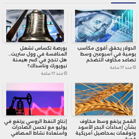
الجيوسياسية، الأمر الذي قد يضغط على النمو
ويعيد الضغوط على الأسعار.
ويتبنى البنك المركزي الأوروبي حاليًا سياسة
الدولار يحقق أقوى مكاسب
بورصة تكساس تشعل
“الانتظار والترقب”، مستفيدًا من استقرار
يومية في أسبوعين وسط
المنافسة في وول ستريت..
تصاعد مخاوف التضخم
هل تنجح في كسر هيمنة
التضخم، مع الحفاظ على المرونة لمواجهة أي
نيويورك وناسداك؟
منذ 17 ساعة
منذ 17 ساعة
صدمات خارجية قد تهدد مسار التعافي
الاقتصادي.
يعكس هذا التوجه حرص البنك على التوازن بين
التفاؤل الحذر حيال التضخم والوعي بالتحديات
القمح يرتفع وسط مخاوف
إنتاج النفط الروسي يرتفع في
بشأن إمدادات البحر الأسود
يوليو مع تحسن الصادرات
وتوقعات بمحاصيل أمريكية
واستعادة نشاط المصافي
المحيطة بالاقتصاد العالمي.
قوية