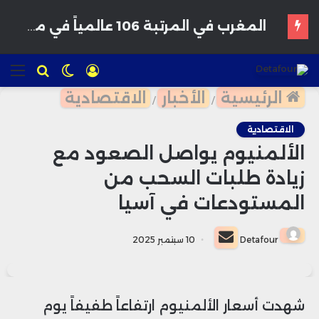
تسجيل
الوضع
للبحث
الق
الدخول
المظلم
الرئيسية
الأخبار
الاقتصادية
/
/
الاقتصادية
الألمنيوم يواصل الصعود مع
زيادة طلبات السحب من
المستودعات في آسيا
أرسل
Detafour
10 سبتمبر 2025
بريدا
إلكترونيا
شهدت أسعار الألمنيوم ارتفاعاً طفيفاً يوم