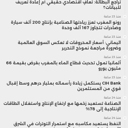
تراجع البطالة: تعافٍ اقتصادي حقيقي أم إعادة تعريف
للبيانات؟
منذ 23 ساعة
رونو المغرب تعزز ريادتها الصناعية بإنتاج 200 ألف سيارة
وصادرات تتجاوز 167 ألف وحدة
منذ 23 ساعة
اليماني: أسعار المحروقات لا تعكس السوق العالمية
وضرورة مراجعة نموذج التحرير
منذ 23 ساعة
ألمانيا تمول تحديث قطاع الماء بالمغرب بقرض بقيمة 66
مليون يورو
منذ 23 ساعة
CIH Bank يستكمل زيادة رأسماله بمليار درهم وسط إقبال
قوي من المستثمرين
منذ 24 ساعة
الصناعة تستعيد زخمها مع ارتفاع الإنتاج واستغلال الطاقات
الإنتاجية إلى 78%
منذ 24 ساعة
النفط يستعيد مكاسبه مع استمرار التوترات في الشرق