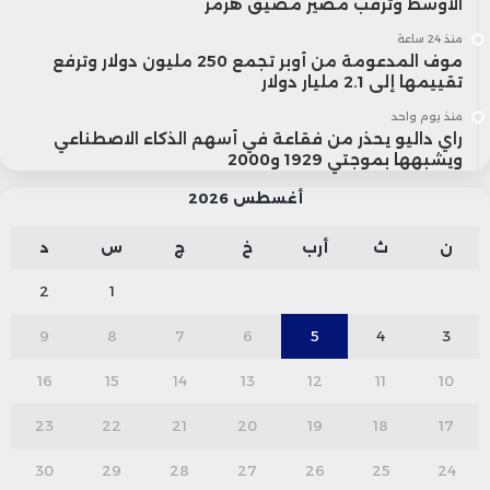
الأوسط وترقب مصير مضيق هرمز
منذ 24 ساعة
موف المدعومة من أوبر تجمع 250 مليون دولار وترفع
تقييمها إلى 2.1 مليار دولار
منذ يوم واحد
راي داليو يحذر من فقاعة في أسهم الذكاء الاصطناعي
ويشبهها بموجتي 1929 و2000
أغسطس 2026
ن
ث
أرب
خ
ج
س
د
2
1
9
8
7
6
5
4
3
16
15
14
13
12
11
10
23
22
21
20
19
18
17
30
29
28
27
26
25
24