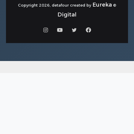
Eureka
© Copyright 2026, detafour created by
Digital
فيسبوك
تويتر
يوتيوب
انستقرام