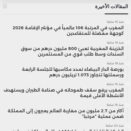
المقالات الأخيرة
ميركوريا إنرجي على أكثر من 90% من
المخزونات المتاحة، ما دفع بورصة لندن
منذ 15 ساعة
المغرب في المرتبة 106 عالمياً في مؤشر الإقامة 2026
للمعادن إلى فرض قواعد جديدة تلزم
كوجهة مفضلة للمتقاعدين
المتداولين ذوي المراكز الكبيرة بإعادة إقراض
منذ 16 ساعة
الخزينة المغربية تعبئ 800 مليون درهم من سوق
السندات وسط طلب قوي من المستثمرين
العقود الآجلة بأسعار فائدة محددة.
منذ 18 ساعة
بورصة الدار البيضاء تمدد مكاسبها للجلسة الرابعة
وعلى صعيد التداولات، ارتفعت عقود
ورسملتها تتجاوز 1.073 تريليون درهم
منذ 19 ساعة
الألمنيوم الآجلة لثلاثة أشهر بنسبة 0.2%
المغرب يرفع سقف طموحاته في صناعة الطيران ويستهدف
الأنشطة الأعلى قيمة
لتصل إلى 2,622.5 دولار لكل طن، مواصلة
منذ 19 ساعة
مكاسبها في السوق وسط طلب متزايد على
أكثر من 2.7 مليون من مغاربة العالم يعبرون إلى المملكة
ضمن عملية “مرحبا”
المعدن.
منذ 20 ساعة