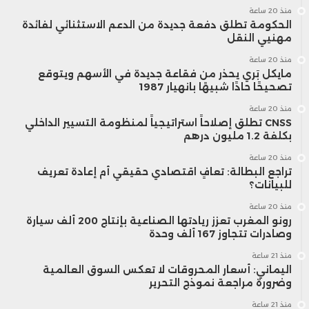
منذ 20 ساعة
الحكومة تطلق دفعة جديدة من الدعم الاستثنائي لفائدة
مهنيي النقل
منذ 20 ساعة
مايكل بَري يحذر من فقاعة جديدة في الأسهم ويتوقع
تصحيحًا حادًا شبيهًا بانهيار 1987
منذ 20 ساعة
CNSS تطلق إصلاحاً استراتيجياً لمنظومة التسيير الداخلي
بكلفة 1.2 مليون درهم
منذ 20 ساعة
تراجع البطالة: تعافٍ اقتصادي حقيقي أم إعادة تعريف
للبيانات؟
منذ 20 ساعة
رونو المغرب تعزز ريادتها الصناعية بإنتاج 200 ألف سيارة
وصادرات تتجاوز 167 ألف وحدة
منذ 21 ساعة
اليماني: أسعار المحروقات لا تعكس السوق العالمية
وضرورة مراجعة نموذج التحرير
منذ 21 ساعة