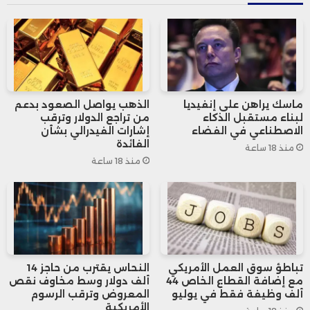
وتعكس هذه البيانات استمرار ضغوط العرض
على سوق الغاز الأمريكي، وسط ضعف الطلب
الموسمي والتقلبات في استهلاك الطاقة، ما
قد يؤثر على الأسعار والتوجهات المستقبلية
ماسك يراهن على إنفيديا
الذهب يواصل الصعود بدعم
في السوق المحلي للطاقة.
لبناء مستقبل الذكاء
من تراجع الدولار وترقب
الاصطناعي في الفضاء
إشارات الفيدرالي بشأن
الفائدة
منذ 18 ساعة
منذ 18 ساعة
مخزونات الغاز الطبيعي في الولايات المتحدة ال
(مليار قدم مكعبة)
قبل
قبل
الت
البند
الحالي
عام
أسبوع
ال
تباطؤ سوق العمل الأمريكي
النحاس يقترب من حاجز 14
مع إضافة القطاع الخاص 44
ألف دولار وسط مخاوف نقص
ألف وظيفة فقط في يوليو
المعروض وترقب الرسوم
الغاز
الأمريكية