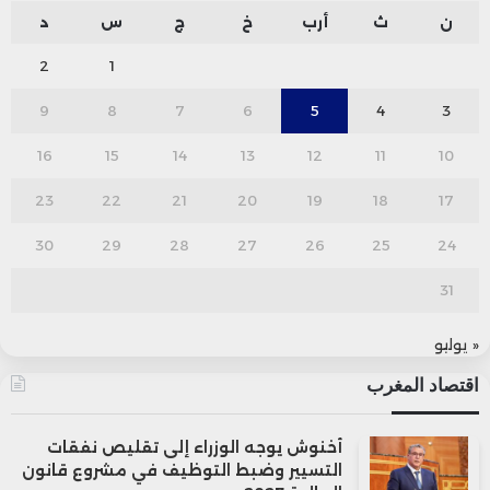
ن
ث
أرب
خ
ج
س
د
2
1
9
8
7
6
5
4
3
16
15
14
13
12
11
10
23
22
21
20
19
18
17
30
29
28
27
26
25
24
31
« يوليو
اقتصاد المغرب
أخنوش يوجه الوزراء إلى تقليص نفقات
التسيير وضبط التوظيف في مشروع قانون