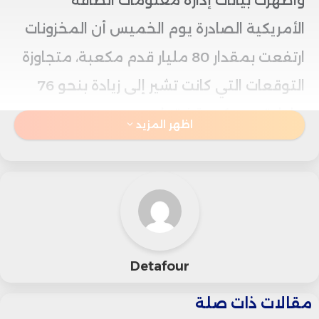
وأظهرت بيانات إدارة معلومات الطاقة
الأمريكية الصادرة يوم الخميس أن المخزونات
ارتفعت بمقدار 80 مليار قدم مكعبة، متجاوزة
التوقعات التي كانت تشير إلى زيادة بنحو 76
مليار قدم مكعبة فقط.
اظهر المزيد
وبالمقارنة مع نفس الفترة من العام الماضي،
تُظهر الأرقام أن المخزونات أعلى بنسبة 0.7%،
بينما تتجاوز متوسط الخمس سنوات بنسبة
4.3%، حيث بلغ متوسط المخزون التاريخي نحو
Detafour
3.567 تريليون قدم مكعبة.
مقالات ذات صلة