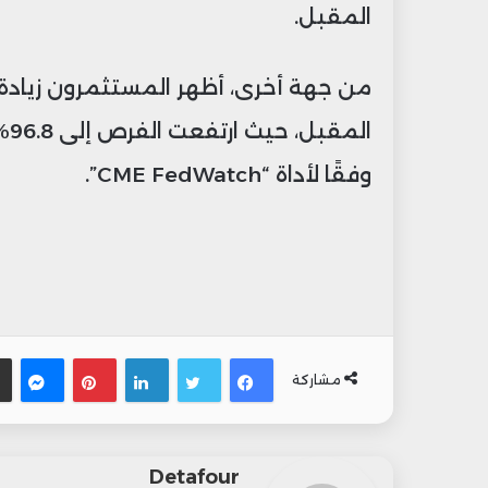
المقبل.
من جهة أخرى، أظهر المستثمرون زيادة ف
وفقًا لأداة “CME FedWatch”.
فيسبوك
تويتر
لينكدإن
بينتيري
ما
مشاركة
Detafour