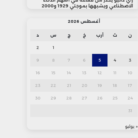
راي داليو يحذر من فقاعة في أسهم الذكاء
الاصطناعي ويشبهها بموجتي 1929 و2000
أغسطس 2026
ن
ث
أرب
خ
ج
س
د
2
1
9
8
7
6
5
4
3
16
15
14
13
12
11
10
23
22
21
20
19
18
17
30
29
28
27
26
25
24
31
« يوليو