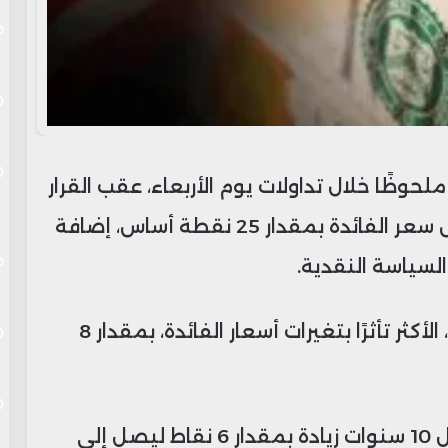
لحوظًا خلال تداولات يوم الأربعاء، عقب القرار
المتوقع من الفيدرالي الأمريكي بخفض سعر الفائدة بمقدار 25 نقطة أساس، إضافة
سياسة النقدية.
وارتفع العائد على السندات لأجل عامين، الأكثر تأثرًا بتغيرات أسعار الفائدة، بمقدار 8
كما شهد العائد على سندات الخزانة لأجل 10 سنوات زيادة بمقدار 6 نقاط ليصل إلى