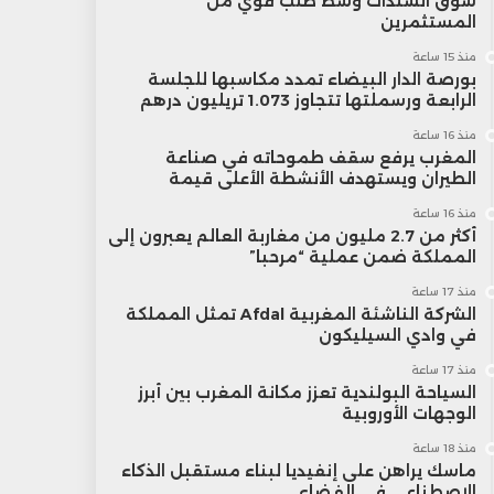
سوق السندات وسط طلب قوي من
المستثمرين
منذ 15 ساعة
بورصة الدار البيضاء تمدد مكاسبها للجلسة
الرابعة ورسملتها تتجاوز 1.073 تريليون درهم
منذ 16 ساعة
المغرب يرفع سقف طموحاته في صناعة
الطيران ويستهدف الأنشطة الأعلى قيمة
منذ 16 ساعة
أكثر من 2.7 مليون من مغاربة العالم يعبرون إلى
المملكة ضمن عملية “مرحبا”
منذ 17 ساعة
الشركة الناشئة المغربية Afdal تمثل المملكة
في وادي السيليكون
منذ 17 ساعة
السياحة البولندية تعزز مكانة المغرب بين أبرز
الوجهات الأوروبية
منذ 18 ساعة
ماسك يراهن على إنفيديا لبناء مستقبل الذكاء
الاصطناعي في الفضاء