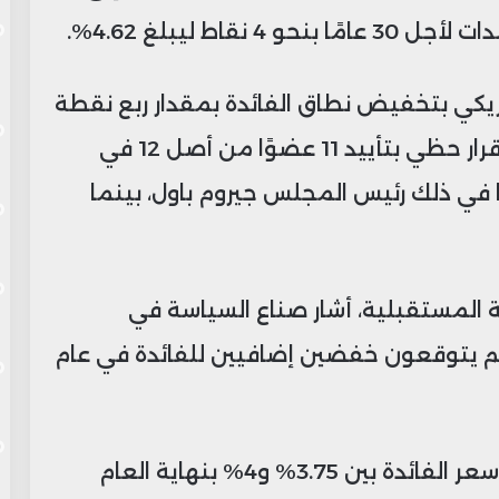
يكي بتخفيض نطاق الفائدة بمقدار ربع نقطة
مئوية ليصبح بين 4.25% و4.50%، في قرار حظي بتأييد 11 عضوًا من أصل 12 في
ا في ذلك رئيس المجلس جيروم باول، بينما
 المستقبلية، أشار صناع السياسة في
م يتوقعون خفضين إضافيين للفائدة في عام
ووفقًا للتوقعات، من المرجح أن يتراوح سعر الفائدة بين 3.75% و4% بنهاية العام