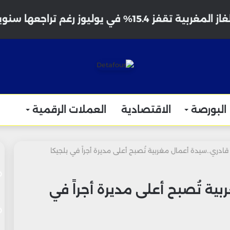
ية تقفز 15.4% في يوليوز رغم تراجعها سنوياً
البورصة
الاقتصادية
العملات الرقمية
 قادري..سيدة أعمال مغربية تُصبح أعلى مديرة أجراً في بلجيكا
ية تُصبح أعلى مديرة أجراً في