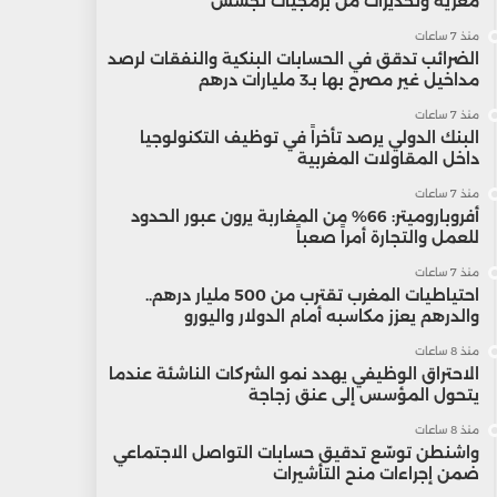
مغرية وتحذيرات من برمجيات تجسس
منذ 7 ساعات
الضرائب تدقق في الحسابات البنكية والنفقات لرصد
مداخيل غير مصرح بها بـ3 مليارات درهم
منذ 7 ساعات
البنك الدولي يرصد تأخراً في توظيف التكنولوجيا
داخل المقاولات المغربية
منذ 7 ساعات
أفروباروميتر: 66% من المغاربة يرون عبور الحدود
للعمل والتجارة أمراً صعباً
منذ 7 ساعات
احتياطيات المغرب تقترب من 500 مليار درهم..
والدرهم يعزز مكاسبه أمام الدولار واليورو
منذ 8 ساعات
الاحتراق الوظيفي يهدد نمو الشركات الناشئة عندما
يتحول المؤسس إلى عنق زجاجة
منذ 8 ساعات
واشنطن توسّع تدقيق حسابات التواصل الاجتماعي
ضمن إجراءات منح التأشيرات