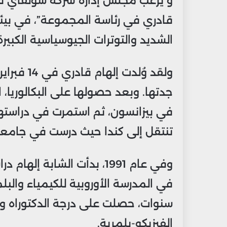
و يرغب مجلس إدارة شركة سولفاي في “
قادري في رئاسة المجموعة”، في بيئ
الشديد والتوترات الجيوسياسية الكبيرة
جدتها. وبعد حصولها على البكالوريا
تنتقل إلى كندا حيث درست في جامعة
وفي عام 1991، بدأت الشابة 
في المدرسة الأوروبية للكيمياء والب
سنوات، حصلت على درجة الدكتوراه وأ
الفيزيكو-بلمرية.