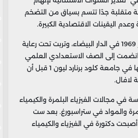
تقدير السنوات الاستثنائية لإلهام
ة متقلبة جدًا تتسم بسياق من التضخم
 وعدم اليقينات الاقتصادية الكبيرة.
ولقد وُلدت إلهام قادري في 14 فبراير 1969 في الدار البيضاء، وتربت تحت رعاية
، انضمت إلى الصف الاستعدادي العلمي
في بيزانسون، ثم استمرت في دراستها في جامعة كلود برنارد ليون 1 قبل أن
 لافال.
إلهام دراسة في مجالات الفيزياء البلمرة والكيمياء
لمرة والمواد في ستراسبورغ. بعد ست
صبحت دكتورة في الفيزياء والكيمياء