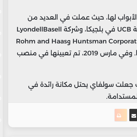
لأبواب لها، حيث عملت في العديد من
الشركات مثل رويال داتش شيل وشركة UCB في بلجيكا، وشركة LyondellBasell
في فرنسا، وشركات أمريكية مثل Huntsman Corporation وRohm and Haas
وDow Chemical Company، وغيرها. وفي مارس 2019، تم تعيينها في منصب
حيث جعلت سولفاي يحتل مكانة رائدة في
المستدامة.
ت
نجر
مشاركة عبر البريد
طباعة