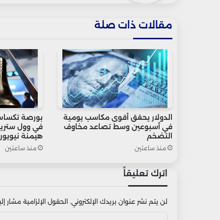
مقالات ذات صلة
الدولار يحقق أقوى مكاسب يومية
بورصة تكساس
في أسبوعين وسط تصاعد مخاوف
في وول ستريت
التضخم
هيمنة نيويور
منذ ساعتين
منذ ساعتين
اترك تعليقاً
لن يتم نشر عنوان بريدك الإلكتروني.
الحقول الإلزامية مشار إليه
ا