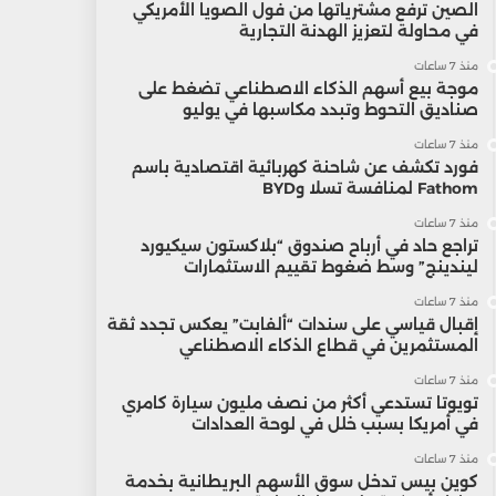
الصين ترفع مشترياتها من فول الصويا الأمريكي
في محاولة لتعزيز الهدنة التجارية
منذ 7 ساعات
موجة بيع أسهم الذكاء الاصطناعي تضغط على
صناديق التحوط وتبدد مكاسبها في يوليو
منذ 7 ساعات
فورد تكشف عن شاحنة كهربائية اقتصادية باسم
Fathom لمنافسة تسلا وBYD
منذ 7 ساعات
تراجع حاد في أرباح صندوق “بلاكستون سيكيورد
ليندينج” وسط ضغوط تقييم الاستثمارات
منذ 7 ساعات
إقبال قياسي على سندات “ألفابت” يعكس تجدد ثقة
المستثمرين في قطاع الذكاء الاصطناعي
منذ 7 ساعات
تويوتا تستدعي أكثر من نصف مليون سيارة كامري
في أمريكا بسبب خلل في لوحة العدادات
منذ 7 ساعات
كوين بيس تدخل سوق الأسهم البريطانية بخدمة