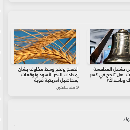
 تشعل المنافسة
القمح يرتفع وسط مخاوف بشأن
.. هل تنجح في كسر
إمدادات البحر الأسود وتوقعات
ك وناسداك؟
بمحاصيل أمريكية قوية
منذ ساعتين
ا بـ