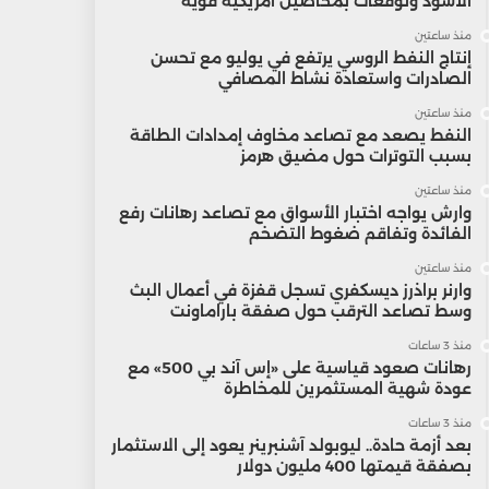
الأسود وتوقعات بمحاصيل أمريكية قوية
منذ ساعتين
إنتاج النفط الروسي يرتفع في يوليو مع تحسن
الصادرات واستعادة نشاط المصافي
منذ ساعتين
النفط يصعد مع تصاعد مخاوف إمدادات الطاقة
بسبب التوترات حول مضيق هرمز
منذ ساعتين
وارش يواجه اختبار الأسواق مع تصاعد رهانات رفع
الفائدة وتفاقم ضغوط التضخم
منذ ساعتين
وارنر براذرز ديسكفري تسجل قفزة في أعمال البث
وسط تصاعد الترقب حول صفقة باراماونت
منذ 3 ساعات
رهانات صعود قياسية على «إس آند بي 500» مع
عودة شهية المستثمرين للمخاطرة
منذ 3 ساعات
بعد أزمة حادة.. ليوبولد آشنبرينر يعود إلى الاستثمار
بصفقة قيمتها 400 مليون دولار