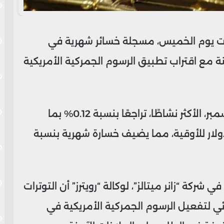
ات يوم الخميس، مسجلة خسائر شهرية في
منة مع اقتراب تطبيق الرسوم الجمركية الأمريكية
وسجلت العقود الآجلة للذهب تسليم ديسمبر، الأكثر نشاطًا، تراجعًا بنسبة 0.12% بما
دل 4.2 دولار، لتنخفض إلى 3348.60 دولار للأوقية، مما يضيف خسارة شهرية بنسبة
ي شركة “زانر ميتالز”، لوكالة “رويترز” أن التوترات
ئي لتفعيل الرسوم الجمركية الأمريكية في