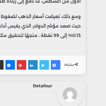
الأول من أغسطس، ما دفع إلى زيادة طفي
ومع ذلك، تعرضت أسعار الذهب لضغوط متزا
حيث صعد مؤشر الدولار، الذي يقيس أداء
0.13% إلى 99 نقطة ، متجهًا لتحقيق مكاسب شهرية تفوق 3%.
فيسبوك
تويتر
لينكدإن
بينتيريس
ماس
مشاركة
Detafour